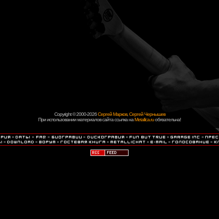
Copyright © 2000-2026
Сергей Марков
,
Сергей Чернышев
При использовании материалов сайта ссылка на
Metallica.ru
обязательна!