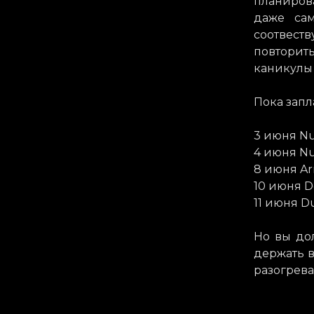
планирова
даже са
соотвес
повторит
каникулы 
Пока зап
3 июня Nu
4 июня Nu
8 июня Ar
10 июня D
11 июня D
Но вы до
держать в
разогрева