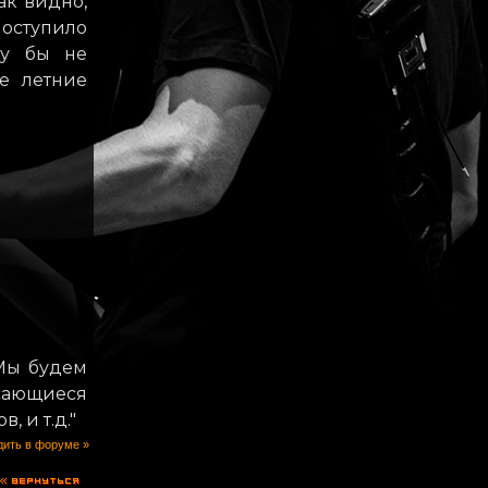
ак видно,
оступило
му бы не
бе летние
 Мы будем
асающиеся
 и т.д."
ить в форуме »