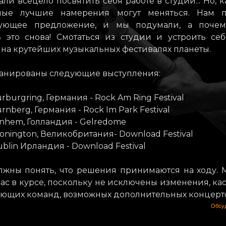
ли всецело посвятить себя работе в студии... Но, к
мые лучшие намерения могут меняться. Нам п
твующее предложение, и мы подумали, а поче
ь это снова! Смотаться из студии и устроить се
на крутейших музыкальных фестивалях планеты.
ланированы следующие выступления:
rburgring, Германия - Rock Am Ring Festival
rnberg, Германия - Rock Im Park Festival
nhem, Голландия - Gelredome
onington, Великобритания- Download Festival
ublin Ирландия - Download Festival
лжны понять, что решения принимаются на ходу.
ас в курсе, поскольку не исключены изменения, к
ющих команд, возможных дополнительных концертов,
Обсуд