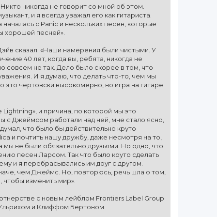
Никто никогда не говорит со мной об этом.
зыкант, и я всегда уважал его как гитариста.
а началась с Panic и нескольких песен, которые
бы хорошей песней».
Дэйв сказал: «Наши намерения были чистыми. У
ечение 40 лет, когда вы, ребята, никогда не
ло совсем не так. Дело было скорее в том, что
важения. И я думаю, что делать что-то, чем мы
то это чертовски высокомерно, но игра на гитаре
Lightning», и причина, по которой мы это
мы с Джеймсом работали над ней, мне стало ясно,
одумал, что было бы действительно круто
lica и почтить нашу дружбу, даже несмотря на то,
 мы не были обязательно друзьями. Но одно, что
ению песен Ларсом. Так что было круто сделать
ему и я перебрасывались им друг с другом.
аче, чем Джеймс. Но, повторюсь, речь шла о том,
, чтобы изменить мир».
артнерстве с новым лейблом Frontiers Label Group
, Ульрихом и Клиффом Бертоном.