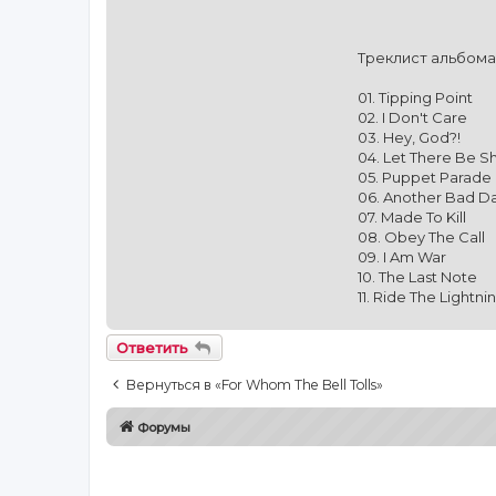
Треклист альбома
01. Tipping Point
02. I Don't Care
03. Hey, God?!
04. Let There Be S
05. Puppet Parade
06. Another Bad D
07. Made To Kill
08. Obey The Call
09. I Am War
10. The Last Note
11. Ride The Lightni
Ответить
Вернуться в «For Whom The Bell Tolls»
Форумы