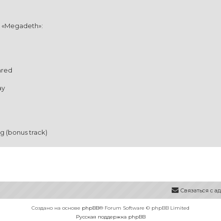
 «Megadeth»:
hred
ay
ng (bonus track)
Связаться с 
Создано на основе
phpBB
® Forum Software © phpBB Limited
Русская поддержка phpBB