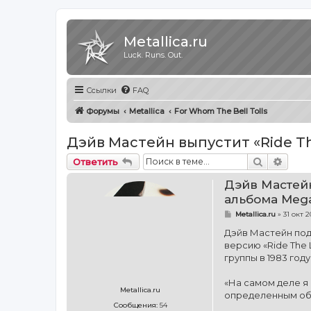
Metallica.ru
Luck. Runs. Out.
Ссылки
FAQ
Форумы
Metallica
For Whom The Bell Tolls
Дэйв Мастейн выпустит «Ride T
Поиск
Расш
Ответить
Дэйв Мастейн
альбома Meg
С
Metallica.ru
»
31 окт 2
о
о
Дэйв Мастейн под
б
версию «Ride The 
щ
е
группы в 1983 году
н
и
е
«На самом деле я 
Metallica.ru
определенным обр
Сообщения:
54