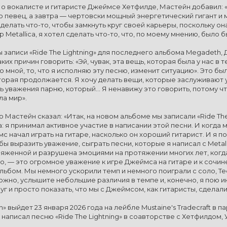
 о вокалисте и гитаристе Джеймсе Хетфилде, Мастейн добавил: «
 певец, а завтра — чертовски мощный энергетический гигант и му
делать что-то, чтобы замкнуть круг своей карьеры, поскольку он
 Metallica, я хотел сделать что-то, что, по моему мнению, было 
записи «Ride The Lightning» для последнего альбома Megadeth, 
их причин говорить: «Эй, чувак, эта вещь, которая была у нас в т
 мной, то, что я исполняю эту песню, изменит ситуацию». Это бы
торая продолжается. Я хочу делать вещи, которые заслуживают у
 уважения парню, который... Я ненавижу это говорить, потому ч
ла мир».
 Мастейн сказал: «Итак, на новом альбоме мы записали «Ride The 
: я принимал активное участие в написании этой песни. И когда 
с начал играть на гитаре, насколько он хороший гитарист. И я п
обы выразить уважение, сыграть песни, которые я написал с Metal
ряженной и разрушена эмоциями на протяжении многих лет, когда
о, — это огромное уважение к игре Джеймса на гитаре и к сочин
альбом. Мы немного ускорили темп и немного поиграли с соло, Те
жно, услышите небольшие различия в темпе и, конечно, я пою ин
уг и просто показать, что мы с Джеймсом, как гитаристы, сделали
 выйдет 23 января 2026 года на лейбле Mustaine's Tradecraft в п
 написал песню «Ride The Lightning» в соавторстве с Хетфилдом