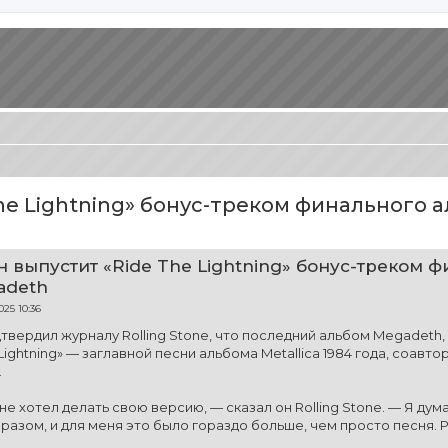
he Lightning» бонус-треком финального 
иренный поиск
 выпустит «Ride The Lightning» бонус-треком 
adeth
025 10:36
твердил журналу Rolling Stone, что последний альбом Megadeth,
Lightning» — заглавной песни альбома Metallica 1984 года, соавт
.
не хотел делать свою версию, — сказал он Rolling Stone. — Я ду
азом, и для меня это было гораздо больше, чем просто песня. Р