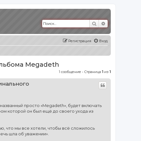
Поиск
Расширенный п
Регистрация
Вход
альбома Megadeth
1 сообщение • Страница
1
из
1
финального
 названный просто «Megadeth», будет включать
ором которой он был ещё до своего ухода из
маю, что мы все хотели, чтобы всё сложилось
ечь шла об уважении».