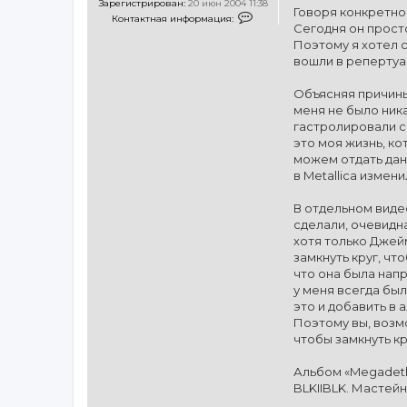
Зарегистрирован:
20 июн 2004 11:38
Говоря конкретно
К
Контактная информация:
о
Сегодня он просто
н
Поэтому я хотел с
т
а
вошли в репертуар
к
т
н
Объясняя причины 
а
меня не было никак
я
и
гастролировали со
н
это моя жизнь, ко
ф
о
можем отдать дань
р
в Metallica измени
м
а
ц
В отдельном видео
и
я
сделали, очевидна
п
хотя только Джейм
о
л
замкнуть круг, чт
ь
что она была нап
з
о
у меня всегда был
в
это и добавить в 
а
т
Поэтому вы, возмо
е
чтобы замкнуть кр
л
я
M
Альбом «Megadeth»
e
t
BLKIIBLK. Мастейн
a
l