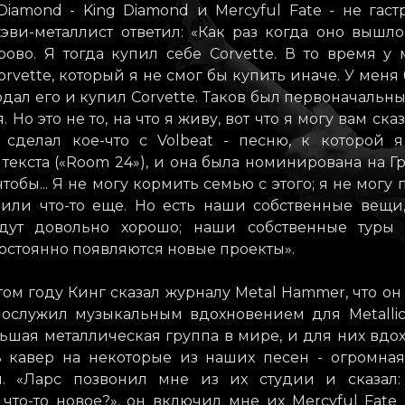
Diamond - King Diamond и Mercyful Fate - не гаст
эви-металлист ответил: «Как раз когда оно вышло 
рово. Я тогда купил себе Corvette. В то время у
rvette, который я не смог бы купить иначе. У меня 
одал его и купил Corvette. Таков был первоначальн
. Но это не то, на что я живу, вот что я могу вам сказ
 Я сделал кое-что с Volbeat - песню, к которой 
текста («Room 24»), и она была номинирована на Г
чтобы... Я не могу кормить семью с этого; я не могу 
 или что-то еще. Но есть наши собственные вещи
дут довольно хорошо; наши собственные туры 
остоянно появляются новые проекты».
том году Кинг сказал журналу Metal Hammer, что он
 послужил музыкальным вдохновением для Metallic
ьшая металлическая группа в мире, и для них вдо
ь кавер на некоторые из наших песен - огромная 
н. «Ларс позвонил мне из их студии и сказал:
что-то новое?», он включил мне их Mercyful Fate