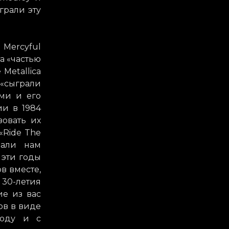
грали эту
 Mercyful
а «частью
Metallica
 «сыграли
ими и его
ии в 1984
зовать их
«Ride The
зали нам
 эти годы
в вместе,
 30-летия
ие из вас
ов в виде
году и с