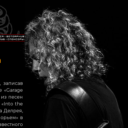
а
, записав
е «Garage
 из песен
 «Into the
на Делрея,
порьем» в
звестного