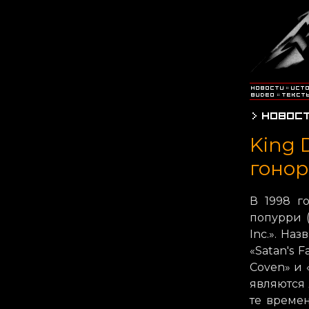
King 
гонор
В 1998 го
попурри 
Inc.». На
«Satan's F
Coven» и 
являются 
те време