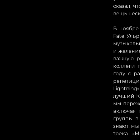
сказал, ч
вещь неск
В ноябре
Fate, Уль
музыкальн
и желание
важную р
коллеги п
году с р
репетици
Lightnin
лучший Ко
мы переж
включая 
группы в 
знают, мы
трека «M