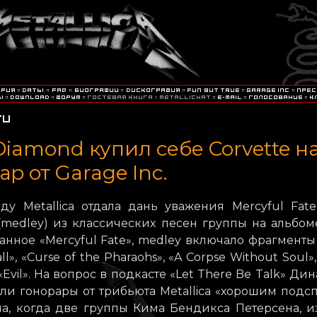
Diamond купил себе Corvette н
ар от Garage Inc.
ду Metallica отдала дань уважения Mercyful Fate
(medley) из классических песен группы на альбом
званное «Mercyful Fate», medley включало фрагменты
all», «Curse of the Pharaohs», «A Corpse Without Soul»,
«Evil». На вопрос в подкасте «Let There Be Talk» Ди
ли гонорары от трибьюта Metallica «хорошим подс
на, когда две группы Кима Бендикса Петерсена, и