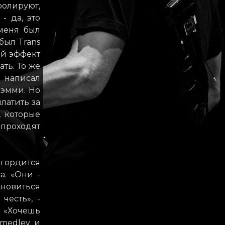
ролируют,
- да, это
 меня был
был Trans
ый эффект
ать. То же
я написал
рэмми. Но
платить за
, которые
проходят
 гордится
a. «Они -
хновиться
честь», -
 «Хочешь
 medley и