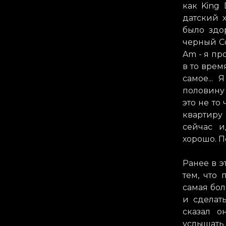
как King 
датский х
было здо
черный Co
Am - я пр
в то время
самое...
половину 
это не то 
квартиру
сейчас и
хорошо. П
Ранее в э
тем, что
самая бол
и сделат
сказал о
услышать 