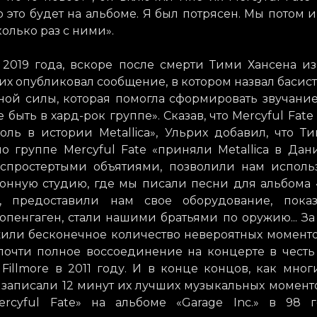
то это будет на альбоме. Я был потрясен. Мы потом и
олько раз с ними».
 2019 года, вскоре после смерти Тими Хансена из
рих опубликовал сообщение, в котором назвал басист
ой силы, которая помогла сформировать звучание 
 быть в хард-рок группе». Сказав, что Mercyful Fate
оль в истории Metallica», Ульрих добавил, что Т
о группе Mercyful Fate «приняли Metallica в Дан
аспростертыми объятиями, позволили нам исполь
онную студию, где мы писали песни для альбома 
g», предоставили нам свое оборудование, пока
пенгаген, стали нашими братьями по оружию... За
или бесконечное количество невероятных моменто
почти полное воссоединение на концерте в честь
Fillmore в 2011 году. И в конце концов, как мног
 записали 12 минут их лучших музыкальных момент
ercyful Fate» на альбоме «Garage Inc.» в 98 