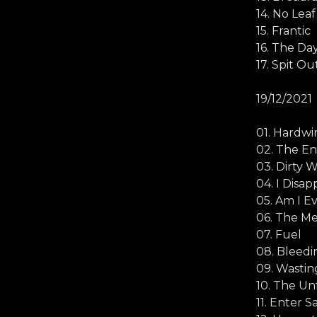
14. No Leaf
15. Frantic
16. The D
17. Spit O
19/12/2021
01. Hardwi
02. The En
03. Dirty 
04. I Disap
05. Am I Ev
06. The M
07. Fuel
08. Bleed
09. Wasti
10. The Un
11. Enter 