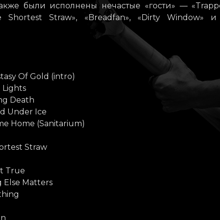
, также были исполнены нечастые «гости» — «Trap
e Shortest Straw», «Breadfan», «Dirty Window» и
tasy Of Gold (intro)
 Lights
ing Death
ed Under Ice
me Home (Sanitarium)
ortest Straw
t True
g Else Matters
thing
an