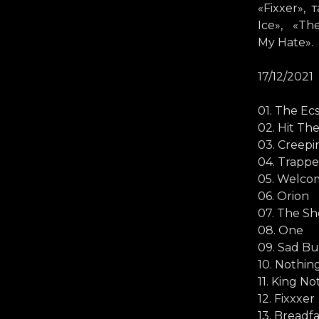
«Fixxer»
Ice», «Th
My Hate».
17/12/2021
01. The Ecs
02. Hit The
03. Creep
04. Trapp
05. Welco
06. Orion
07. The Sh
08. One
09. Sad Bu
10. Nothin
11. King No
12. Fixxxer
13. Breadf