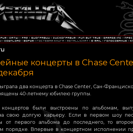
йные концерты в Chase Cente
 декабря
 сыграла два концерта в Chase Center, Сан-Франциско
вящены 40-летнему юбилею группы.
ы концертов были выстроены по альбомам, вы
за свою долгую карьеру. Если в первом шоу пе
ы от первого альбома до последнего, то второ
ом порядке. Впервые в концертном исполнении п