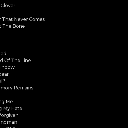
 Clover
ay That Never Comes
ut The Bone
red
d Of The Line
Window
pear
il?
emory Remains
ing Me
ng My Hate
forgiven
Sandman