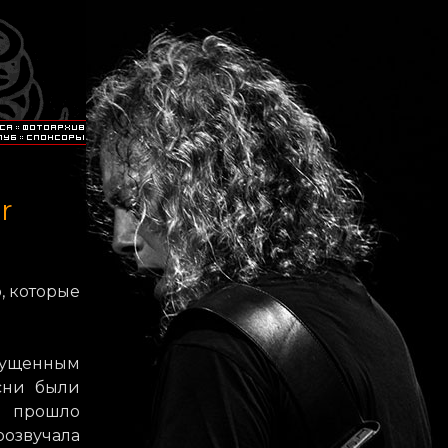
r
, которые
пущенным
сни были
е прошло
розвучала