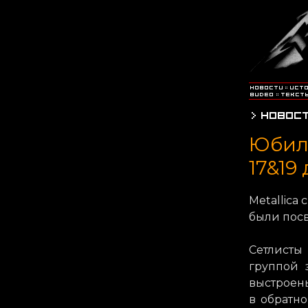
Юбиле
17&19
Metallica
были пос
Сетлист
группой 
выстроен
в обратн