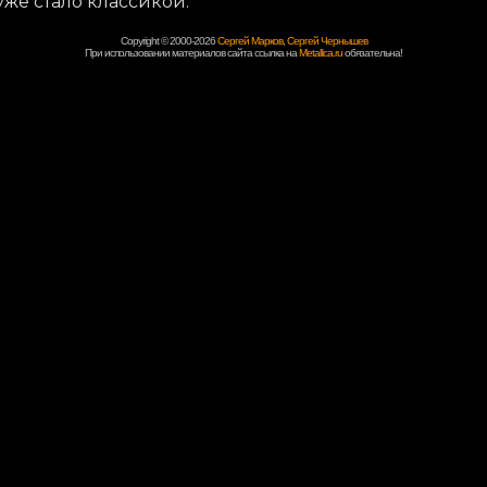
 уже стало классикой."
Copyright © 2000-2026
Сергей Марков
,
Сергей Чернышев
При использовании материалов сайта ссылка на
Metallica.ru
обязательна!