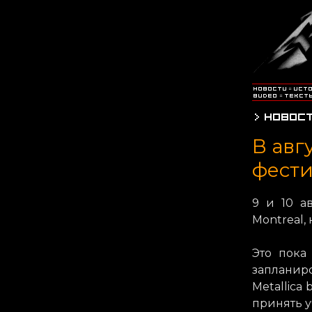
В авг
фести
9 и 10 а
Montreal,
Это пока
запланир
Metallica
принять у