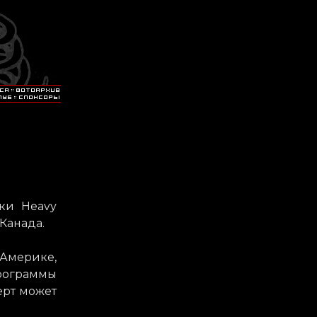
ыки Heavy
 Канада.
Америке,
рограммы
ерт может