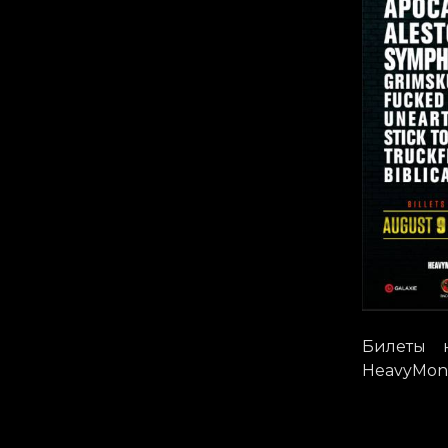
Билеты 
HeavyMont