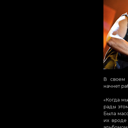
В своем 
начнет ра
«Когда мы
рады этом
Была масс
их вроде
альбомом