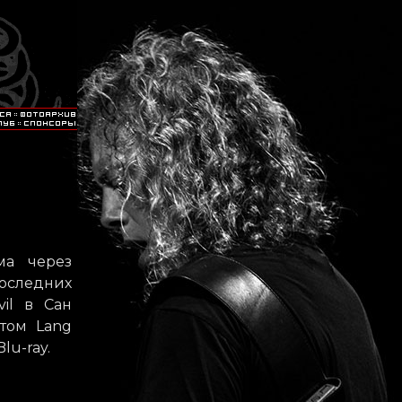
ма через
последних
il в Сан
том Lang
lu-ray.