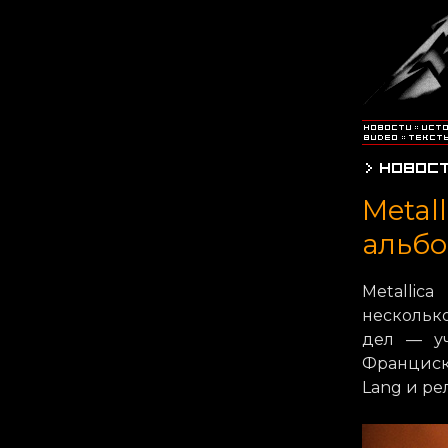
Metal
альб
Metallic
нескольк
дел — уч
Франциск
Lang и ре