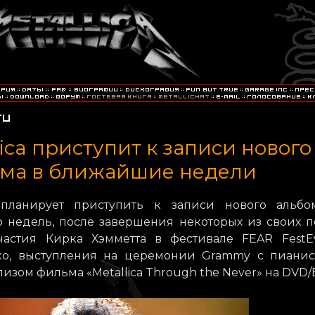
lica приступит к записи нового
ома в ближайшие недели
a планирует приступить к записи нового альбо
о недель, после завершения некоторых из своих 
астия Кирка Хэмметта в фестивале FEAR FestEv
о, выступления на церемонии Grammy с пианис
лизом фильма «Metallica Through the Never» на DVD/B