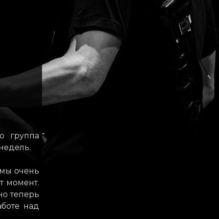
то группа
недель.
 мы очень
т момент.
но теперь
аботе над