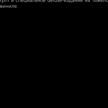
rpm и специальное deluxe-издание на тяжел
виниле.