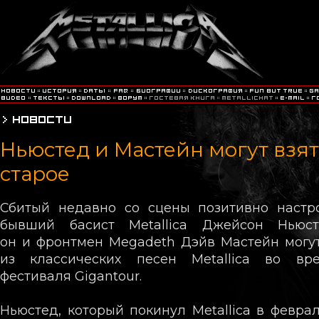
Ньюстед и Мастейн могут взят
старое
Cбитый недавно со сцены позитивно настр
бывший басист Metallica Джейсон Ньюст
он и фронтмен Megadeth Дэйв Мастейн могу
из классических песен Metallica во вр
фестиваля Gigantour.
Ньюстед, который покинул Metallica в февр