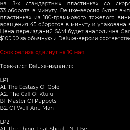
на
3-х
стандартных пластинках со скор
33 оборота в минуту. Deluxe-версия будет вы
пластинках из
180-граммового
тяжелого вини
вращения 45 оборотов в минуту и упакована в
Цена переизданий S&M будет аналолична Garag
$109.99 за обычную и Deluxe-версии соответств
Срок релиза сдвинут на 10 мая.
Трек-лист Deluxe-издания:
LP1
A1. The Ecstasy Of Gold
A2. The Call Of Ktulu
B1. Master Of Puppets
B2. Of Wolf And Man
LP2
A1. The Thing That Should Not Be