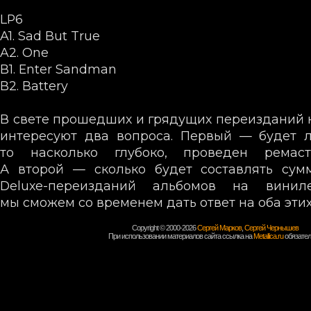
LP6
A1. Sad But True
A2. One
B1. Enter Sandman
B2. Battery
В свете прошедших и грядущих переизданий ка
интересуют два вопроса. Первый — будет л
то насколько глубоко, проведен ремаст
А второй — сколько будет составлять сум
Deluxe-переизданий альбомов на винил
мы сможем со временем дать ответ на оба этих
Copyright © 2000-2026
Сергей Марков
,
Сергей Чернышев
При использовании материалов сайта ссылка на
Metallica.ru
обязател