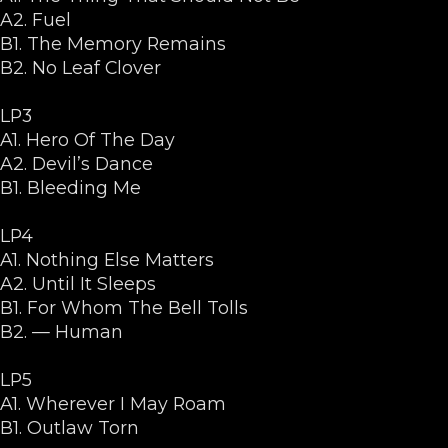
A2. Fuel
B1. The Memory Remains
B2. No Leaf Clover
LP3
A1. Hero Of The Day
A2. Devil’s Dance
B1. Bleeding Me
LP4
A1. Nothing Else Matters
A2. Until It Sleeps
B1. For Whom The Bell Tolls
B2. — Human
LP5
A1. Wherever I May Roam
B1. Outlaw Torn