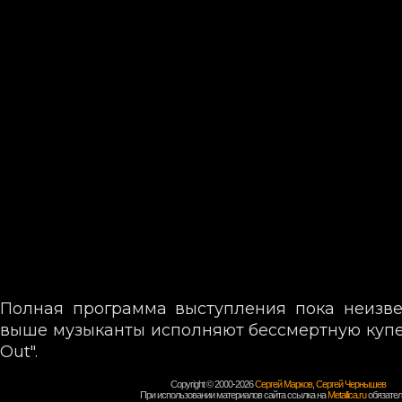
Полная программа выступления пока неизве
выше музыканты исполняют бессмертную купер
Out".
Copyright © 2000-2026
Сергей Марков
,
Сергей Чернышев
При использовании материалов сайта ссылка на
Metallica.ru
обязател