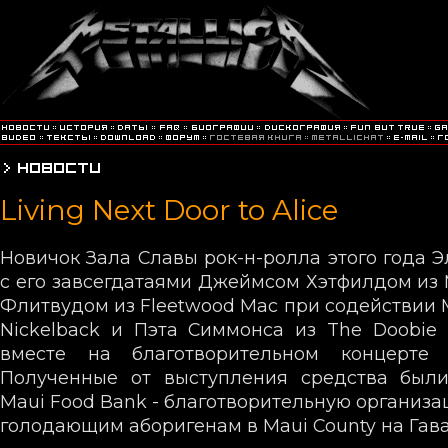
Living Next Door to Alice
Новичок Зала Славы рок-н-ролла этого года Э
с его завсегдатаями Джеймсом Хэтфилдом из M
Флитвудом из Fleetwood Mac при содействии 
Nickelback и Пэта Симмонса из The Doobie 
вместе на благотворительном концерте 
Полученные от выступления средства был
Maui Food Bank - благотворительную организ
голодающим аборигенам в Maui County на Гава