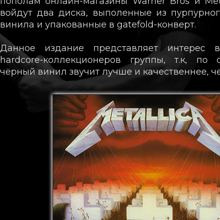
пополам онлайн-магазины Warner Bros и Meta
войдут два диска, выполенные из пурпурно
винила и упакованные в gatefold-конверт.
Данное издание представляет интерес 
hardcore-коллекционеров группы, т.к, по
чёрный винил звучит лучше и качественнее, ч