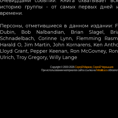
очевидцами событий. Книга охватывает вс
историю группы - от самых первых дней 
времени.
Персоны, отметившиеся в данном издании: F
Dubin, Bob Nalbandian, Brian Slagel, Bri
Schnadelbach, Corinne Lynn, Flemming Rasmu
Harald O, Jim Martin, John Kornarens, Ken Anth
Lloyd Grant, Pepper Keenan, Ron McGovney, Ron
Ulrich, Troy Gregory, Willy Lange
Copyright © 2000-2026
Сергей Марков
,
Сергей Чернышев
При использовании материалов сайта ссылка на
Metallica.ru
обязател