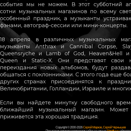
события мы не можем. В этот субботний а
сотни музыкальных магазинов по всему све
особенный праздник, а музыканты устраива
фэнами, автограф-сессии или мини-концерты.
18 апреля в различных музыкальных маг
музыканты Anthrax и Cannibal Corpse, Sla
Queensryche и Lamb of God, Heaven&Hell и J
Queen и Static-X. Они представят свои
переиздания новых альбомов, будут раздав
общаться с поклонниками. С этого года еще б
других странах присоединятся к праздн
Великобритании, Голландии, Израиле и многих
Если вы найдете минутку свободного врем
ближайший музыкальный магазин. Может
приживется эта хорошая традиция.
Copyright © 2000-2026
Сергей Марков
,
Сергей Чернышев
При использовании материалов сайта ссылка на
Metallica.ru
обязател