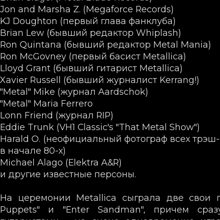
Jon and Marsha Z. (Megaforce Records)
KJ Doughton (первый глава фанклуба)
Brian Lew (бывший редактор Whiplash)
Ron Quintana (бывший редактор Metal Mania)
Ron McGovney (первый басист Metallica)
Lloyd Grant (бывший гитарист Metallica)
Xavier Russell (бывший журналист Kerrang!)
"Metal" Mike (журнал Aardschok)
"Metal" Maria Ferrero
Lonn Friend (журнал RIP)
Eddie Trunk (VH1 Classic's "That Metal Show")
Harald O. (неофициальный фотограф всех трэш-
в начале 80-х)
Michael Alago (Elektra A&R)
и другие известные персоны.
На церемонии Metallica сыграла две свои п
Puppets" и "Enter Sandman", причем сра