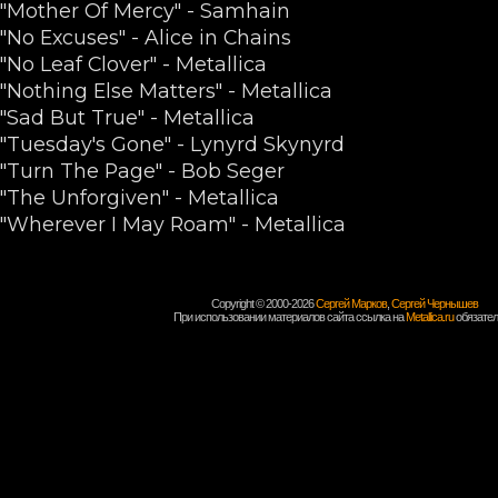
"Mother Of Mercy" - Samhain
"No Excuses" - Alice in Chains
"No Leaf Clover" - Metallica
"Nothing Else Matters" - Metallica
"Sad But True" - Metallica
"Tuesday's Gone" - Lynyrd Skynyrd
"Turn The Page" - Bob Seger
"The Unforgiven" - Metallica
"Wherever I May Roam" - Metallica
Copyright © 2000-2026
Сергей Марков
,
Сергей Чернышев
При использовании материалов сайта ссылка на
Metallica.ru
обязател