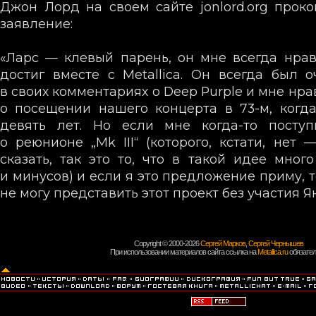
Джон Лорд на своем сайте jonlord.org прок
заявление:
«Ларс — клевый парень, он мне всегда нрав
достиг вместе с Metallica. Он всегда был 
в своих комментариях о Deep Purple и мне нра
о посещении нашего концерта в 73-м, когд
девять лет. Но если мне когда-то посту
о реюнионе „Mk III“ (которого, кстати, нет 
сказать, так это то, что в такой идее много
и минусов) и если я это предложение приму, 
не могу представить этот проект без участия Я
Copyright © 2000-2026
Сергей Марков
,
Сергей Чернышев
При использовании материалов сайта ссылка на
Metallica.ru
обязател