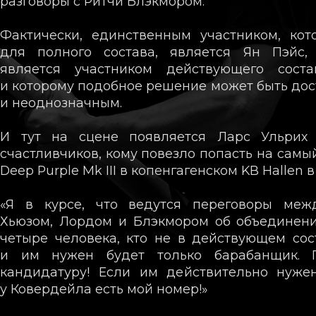
разговоры с Ритчи Блэкмором.
Фактически, единственным участником, кот
для полного состава, является Ян Пэйс,
является участником действующего сост
и которому подобное решение может быть до
и неоднозначным.
И тут на сцене появляется Ларс Ульрих
счастливчиков, кому повезло попасть на самы
Deep Purple Mk III в копенгагенском KB Hallen в 
«Я в курсе, что ведутся переговоры меж
Хьюзом, Лордом и Блэкмором об объединени
четыре человека, кто не в действующем сос
и им нужен будет только барабанщик. 
кандидатуру! Если им действительно нуж
у Ковердейла есть мой номер!»