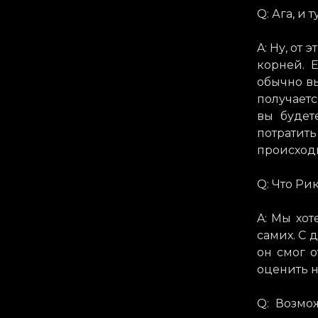
Q: Ага, и 
A: Ну, от
корней. 
обычно вы
получаетс
вы будет
потратит
происходи
Q: Что Ри
A: Мы хот
самих. С
он смог о
оценить н
Q: Возмож