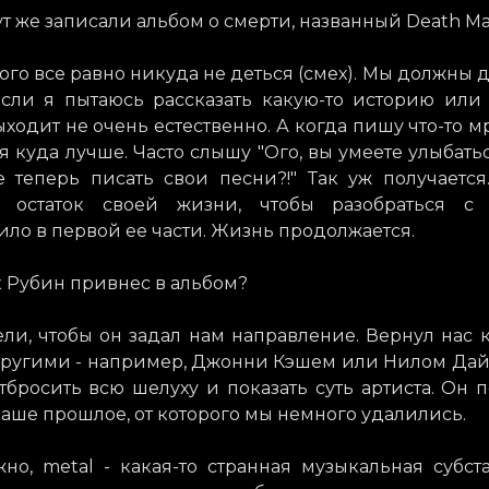
тут же записали альбом о смерти, названный Death Mag
 этого все равно никуда не деться (смех). Мы должны
Если я пытаюсь рассказать какую-то историю или 
ходит не очень естественно. А когда пишу что-то мр
я куда лучше. Часто слышу "Ого, вы умеете улыбатьс
е теперь писать свои песни?!" Так уж получается
ь остаток своей жизни, чтобы разобраться с 
ло в первой ее части. Жизнь продолжается.
к Рубин привнес в альбом?
ели, чтобы он задал нам направление. Вернул нас к
 другими - например, Джонни Кэшем или Нилом Да
тбросить всю шелуху и показать суть артиста. Он 
аше прошлое, от которого мы немного удалились.
но, metal - какая-то странная музыкальная субст