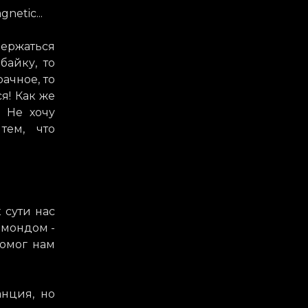
netic...
 держаться
байку, то
ачное, то
я! Как же
. Не хочу
тем, что
 сути нас
ймондом -
помог нам
анция, но