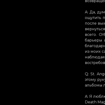
возвращен
A: Да, ду
ощутить 
после вых
вернуться
всего. О
барьеры 
благодар
из моих с
наблюдая
востребо
Q: St. An
этому рук
альбомы 
A: Я любл
Death Magn