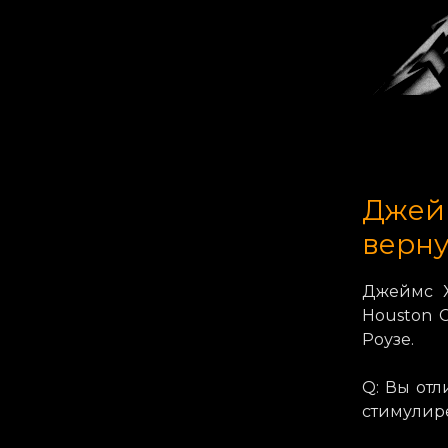
Джейм
верну
Джеймс Х
Houston C
Роузе.
Q: Вы отл
стимулире