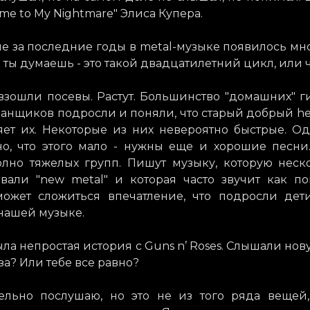
me to My Nightmare" Элиса Купера.
е за последние годы в metal-музыке появилось мн
к ты думаешь - это такой двадцатилетний цикл, или 
 взошли посевы. Растут. Большинство "домашних" г
анщиков подросли и поняли, что старый добрый he
яет их. Некоторые из них невероятно быстрые. Од
но, что этого мало - нужны еще и хорошие песни.
олно тяжелых групп. Пишут музыку, которую неск
звали "new metal" и которая часто звучит как по
ожет сложиться впечатление, что подросли дети
нашей музыке.
была непростая история с Guns n’ Roses. Слышали нов
за? Или тебе все равно?
тельно послушаю, но это не из того ряда вещей