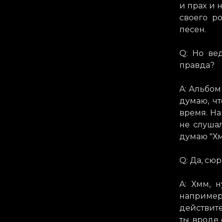
и прах и 
своего р
песен.
Q: Но ве
правда?
A: Альбом
думаю, чт
время. На
не слушал
думаю "Хм
Q: Да, сю
A: Хмм, н
например
действит
ты вроде 