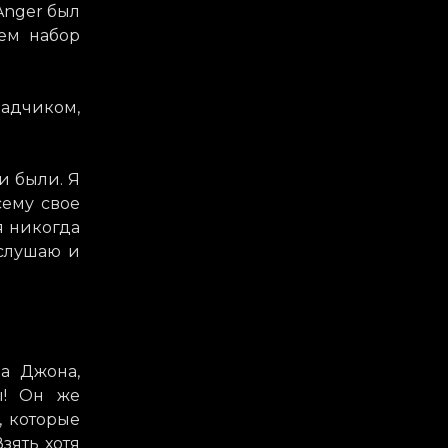
 Anger был
чем набор
адчиком,
и были. Я
сему свое
я никогда
 слушаю и
на Джона,
ы! Он же
, которые
зять хотя