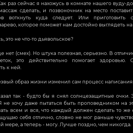
 Как раз сейчас я нахожусь в комнате нашего вуду-до
массаж сделать, и позвоночник на место поставит
ов воткнуть куда следует. Или приготовить с
арево, которое поможет нам достойно выглядеть на
ь, это не что-то дьявольское?
де нет (смех). Но штука полезная, серьезно. В отличи
еток, это действительно помогает здоровью. С
ь к ней.
езвый образ жизни изменил сам процесс написания
казал так - будто бы я снял солнцезащитные очки. 
Я не хочу даже пытаться быть проповедником на эт
ать всем и вся, что каждый должен сделать то же 
щущаю себя отлично, словно не мог раньше чувство
ой мере, а теперь - могу. Лучше поздно, чем никогда.