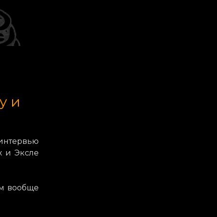
у и
интервью
х и Эксле
ям вообще