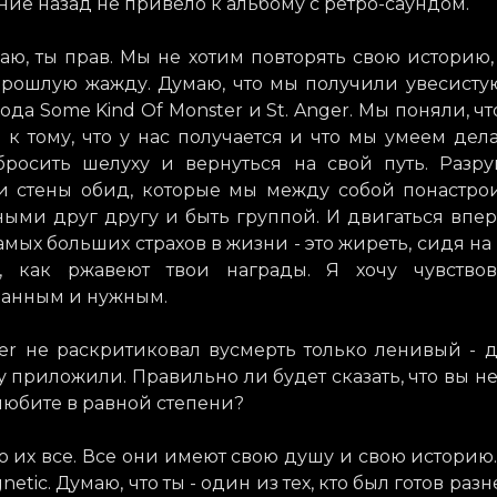
ие назад не привело к альбому с ретро-саундом.
маю, ты прав. Мы не хотим повторять свою историю,
прошлую жажду. Думаю, что мы получили увесисту
ода Some Kind Of Monster и St. Anger. Мы поняли, ч
 к тому, что у нас получается и что мы умеем дел
тбросить шелуху и вернуться на свой путь. Разр
и стены обид, которые мы между собой понастро
ными друг другу и быть группой. И двигаться впе
амых больших страхов в жизни - это жиреть, сидя на
, как ржавеют твои награды. Я хочу чувствов
ванным и нужным.
ger не раскритиковал вусмерть только ленивый - 
у приложили. Правильно ли будет сказать, что вы не
любите в равной степени?
ю их все. Все они имеют свою душу и свою историю
etic. Думаю, что ты - один из тех, кто был готов разн