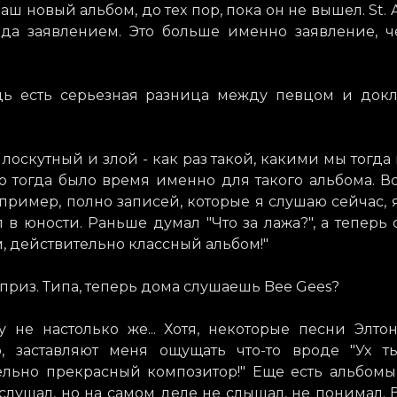
наш новый альбом, до тех пор, пока он не вышел. St.
ода заявлением. Это больше именно заявление, 
дь есть серьезная разница между певцом и докл
 лоскутный и злой - как раз такой, какими мы тогда 
о тогда было время именно для такого альбома. В
пример, полно записей, которые я слушаю сейчас, 
 в юности. Раньше думал "Что за лажа?", а теперь
, действительно классный альбом!"
рприз. Типа, теперь дома слушаешь Bee Gees?
у не настолько же... Хотя, некоторые песни Элто
, заставляют меня ощущать что-то вроде "Ух т
ельно прекрасный композитор!" Еще есть альбомы
слушал, но на самом деле не слышал, не понимал. В