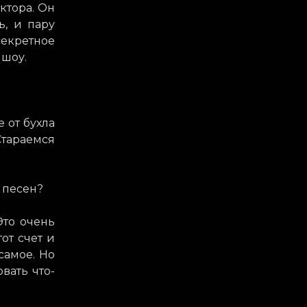
ктора. Он
ь, и пару
екретное
 шоу.
е от бухла
тараемся
 песен?
Это очень
от счет и
самое. Но
вать что-