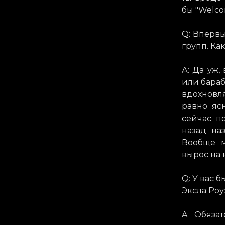
бы "Welco
Q: Впервы
групп. Ка
А: Да уж,
или бараб
вдохновл
равно яс
сейчас п
назад на
Вообще м
вырос на 
Q: У вас 
Эксла Роу
A: Обяза