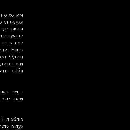
 но хотим
ю оплеуху
то должны
ать лучше
ушить все
или. Быть
ред. Один
 диване и
ать себя
даже вы к
 все свои
. Я люблю
ести в пух