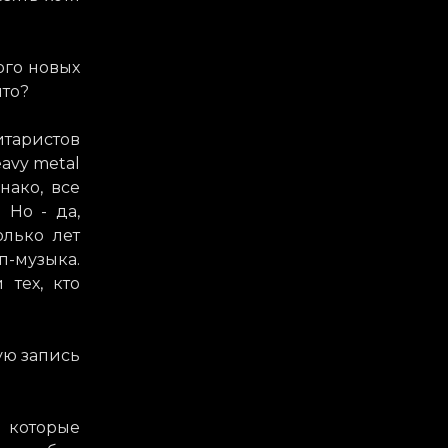
ого новых
что?
итаристов
avy metal
нако, все
 Но - да,
олько лет
п-музыка.
 тех, кто
ую запись
, которые