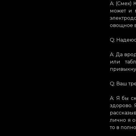
A: (Смех)
может и 
электрод
овощное в
Q: Надеюс
A: Да вро
или табл
привыкнут
Q: Ваш тр
A: Я бы с
здорово. 
рассказыв
лично я о
то в полн