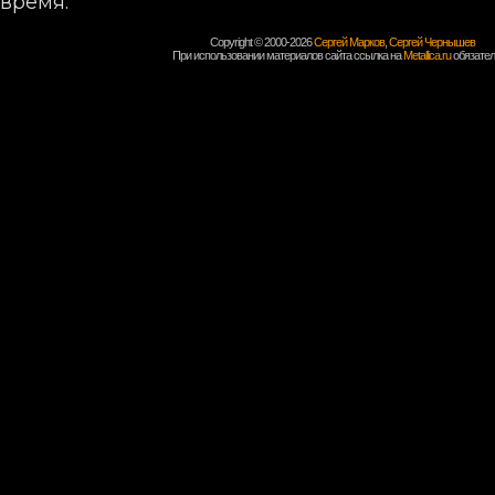
время.
Copyright © 2000-2026
Сергей Марков
,
Сергей Чернышев
При использовании материалов сайта ссылка на
Metallica.ru
обязател