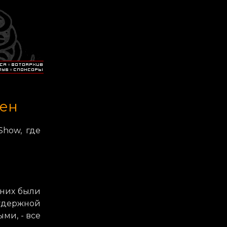
сен
Show, где
 них были
зудержной
ми, - все