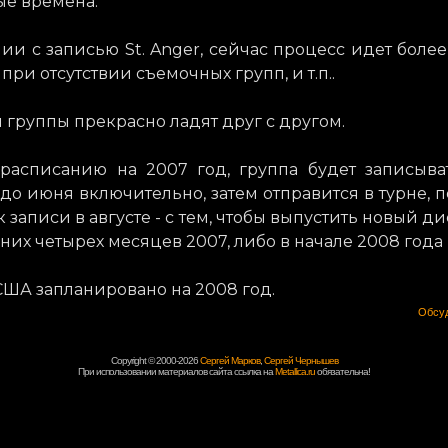
ые времена.
ии с записью St. Anger, сейчас процесс идет более
 при отсутствии съемочных групп, и т.п..
 группы прекрасно ладят друг с другом.
 расписанию на 2007 год, группа будет записыв
до июня включительно, затем отправится в турне, п
к записи в августе - с тем, чтобы выпустить новый д
них четырех месяцев 2007, либо в начале 2008 года
США запланировано на 2008 год.
Обсуд
Copyright © 2000-2026
Сергей Марков
,
Сергей Чернышев
При использовании материалов сайта ссылка на
Metallica.ru
обязательна!