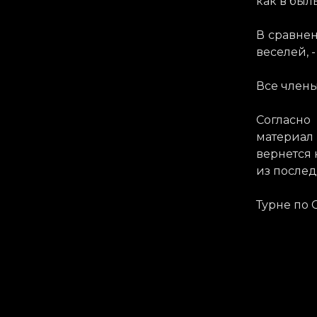
как в был
В сравнен
веселей, -
Все члены
Согласно
материал 
вернется 
из послед
Турне по 