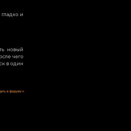
 гладко и
ать новый
осле чего
иск в один
ить в форуме »