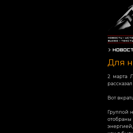
Для н
2 марта 
рассказал
Вот вкратц
Группой 
отобраны 
энергией