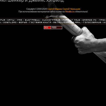
айкл Шенкер и Джеймс Хэтфилд.
Copyright © 2000-2026
Сергей Марков
,
Сергей Чернышев
При использовании материалов сайта ссылка на
Metallica.ru
обязательна!