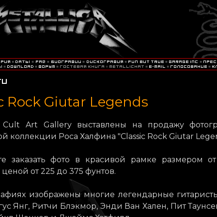
ic Rock Giutar Legends
 Cult Art Gallery выставлены на продажу фотог
й коллекции Роса Халфина "Classic Rock Giutar Legen
е заказать фото в красивой рамке размером от 
 ценой от 225 до 375 фунтов.
рафиях изображены многие легендарные гитарист
гус Янг, Ритчи Блэкмор, Энди Ван Хален, Пит Таунсе