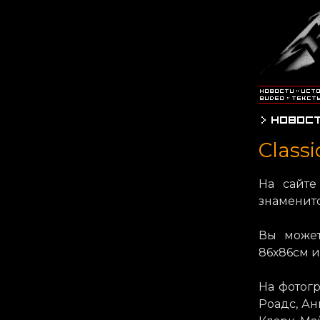
Class
На сайте
знаменито
Вы может
86х86см и
На фотог
Роадс, Ан