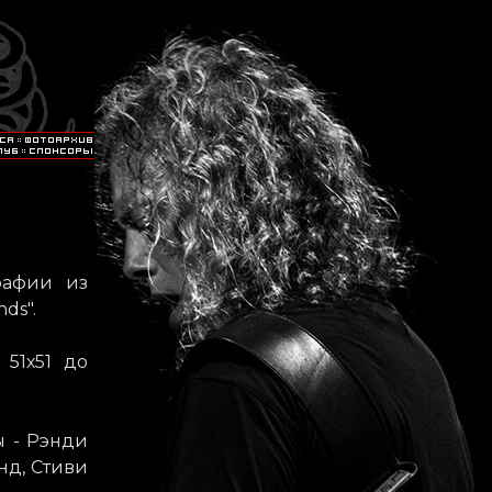
рафии из
ds".
51х51 до
ы - Рэнди
нд, Стиви