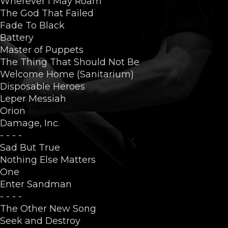
Wherever I May Roam
The God That Failed
Fade To Black
Battery
Master of Puppets
The Thing That Should Not Be
Welcome Home (Sanitarium)
Disposable Heroes
Leper Messiah
Orion
Damage, Inc.
- - - -
Sad But True
Nothing Else Matters
One
Enter Sandman
- - - -
The Other New Song
Seek and Destroy