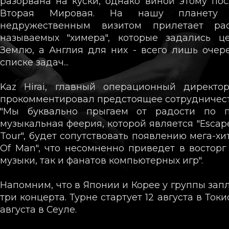
разорвана на куски, однако виной этому по
Вторая Мировая. На нашу планету 
недружественным визитом прилетает рас
называемых "химера", которые задались ц
Землю, а Англия для них - всего лишь очере
списке задач...
Kaz Hirai, главный операционный директор 
прокомментировал предстоящее сотрудничест
"Мы буквально прыгаем от радости по п
музыкальная феерия, которой является "Escap
Tour", будет сопутствовать появлению мега-хита
Of Man", что несомненно приведет в восторг
музыки, так и фанатов компьютерных игр".
Напомним, что в Японии и Корее у группы зап
три концерта. Турне стартует 12 августа в Ток
августа в Сеуле.