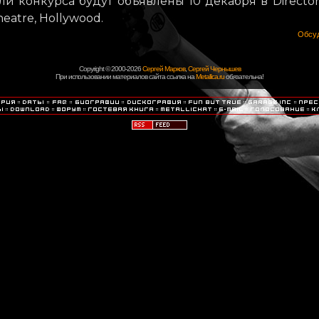
и конкурса будут объявлены 10 декабря в Directors
eatre, Hollywood.
Обсуд
Copyright © 2000-2026
Сергей Марков
,
Сергей Чернышев
При использовании материалов сайта ссылка на
Metallica.ru
обязательна!