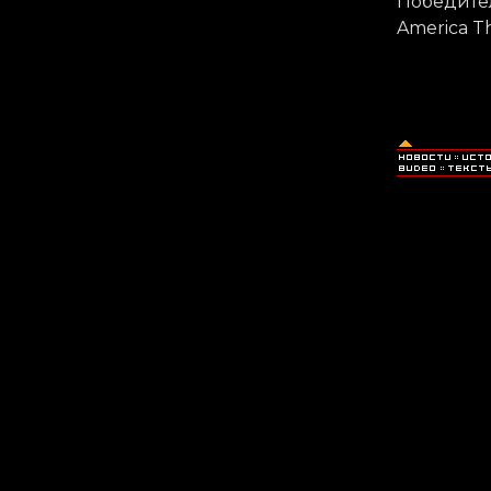
Победител
America Th