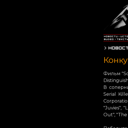
Конку
Фильм "S
Distingui
В соперни
Serial Kil
Corporatio
"Juvies", 
Out", "The