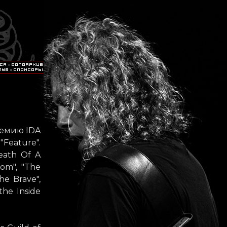
ремию IDA
Feature".
eath Of A
oom", "The
he Brave",
the Inside