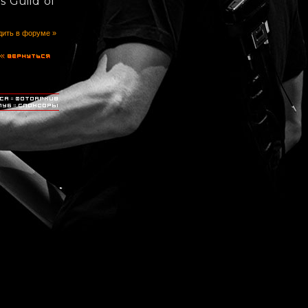
 Guild of
ить в форуме »