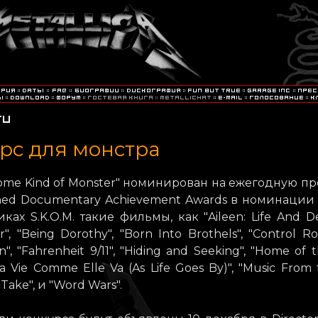
рс для монстра
ome Kind of Monster" номинирован на ежегодную п
shed Documentary Achievement Awards в номинации "
ках S.K.O.M. такие фильмы, как "Aileen: Life And D
ler", "Being Dorothy", "Born Into Brothels", "Control R
n", "Fahrenheit 9/11", "Hiding and Seeking", "Home of t
"La Vie Comme Elle Va (As Life Goes By)", "Music From 
 Take", и "Word Wars".