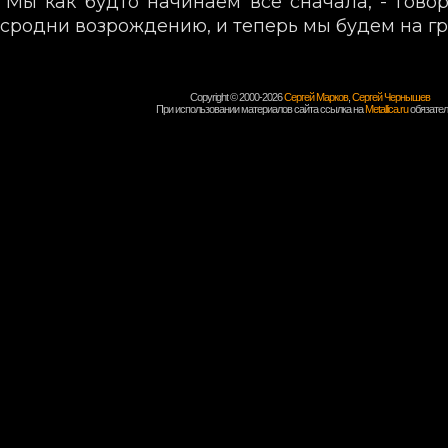
"Мы как будто начинаем все сначала, - говор
сродни возрождению, и теперь мы будем на гр
Copyright © 2000-2026
Сергей Марков
,
Сергей Чернышев
При использовании материалов сайта ссылка на
Metallica.ru
обязател