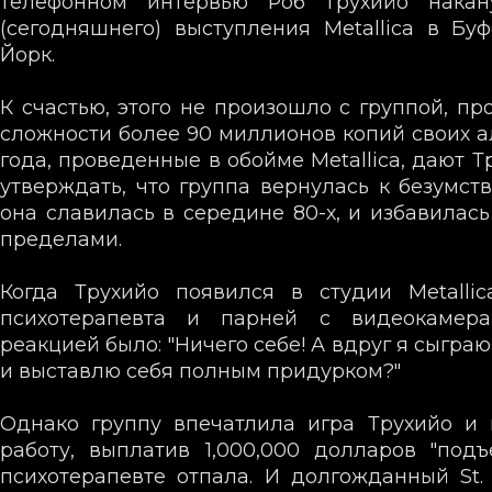
телефонном интервью Роб Трухийо накан
(сегодняшнего) выступления Metallica в Бу
Йорк.
К счастью, этого не произошло с группой, п
сложности более 90 миллионов копий своих а
года, проведенные в обойме Metallica, дают 
утверждать, что группа вернулась к безумств
она славилась в середине 80-х, и избавилась
пределами.
Когда Трухийо появился в студии Metalli
психотерапевта и парней с видеокамера
реакцией было: "Ничего себе! А вдруг я сыгра
и выставлю себя полным придурком?"
Однако группу впечатлила игра Трухийо и
работу, выплатив 1,000,000 долларов "под
психотерапевте отпала. И долгожданный St. 