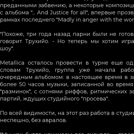
преданными забвению, а некоторые композиции
с альбома "... And Justice for all", впервые про
рамках последнего "Madly in anger with the worl
"Похоже, три года назад парни были не готов
говорит Трухийо. - Но теперь мы хотим игр
шоу".
Metallica осталось провести в турне еще од
словам Трухийо, группа уже начала раб
очередным альбомом: в настоящее время в з
более 50 часов музыки, записанной во врем
"разминок", с сотнями риффов, ритмических з
партий, ждущих студийного "просева".
По всей видимости, на этот раз работа в студи
неспешно, без авралов.