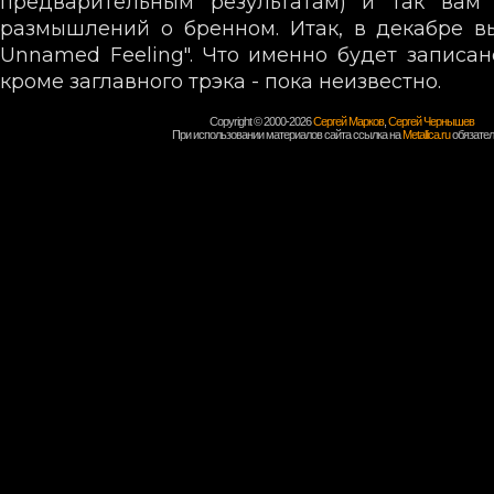
предварительным результатам) и так ва
размышлений о бренном. Итак, в декабре в
Unnamed Feeling". Что именно будет записан
кроме заглавного трэка - пока неизвестно.
Copyright © 2000-2026
Сергей Марков
,
Сергей Чернышев
При использовании материалов сайта ссылка на
Metallica.ru
обязател