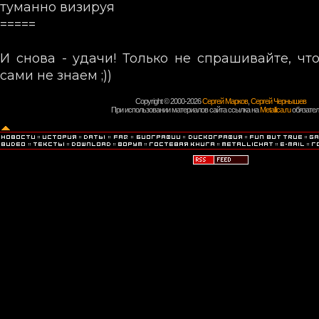
туманно визируя
=====
И снова - удачи! Только не спрашивайте, чт
сами не знаем ;))
Copyright © 2000-2026
Сергей Марков
,
Сергей Чернышев
При использовании материалов сайта ссылка на
Metallica.ru
обязател