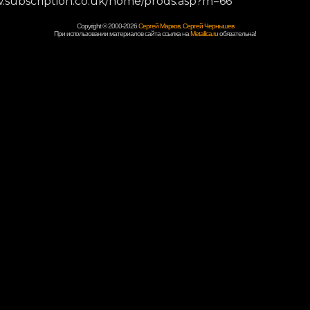
.subscription.co.uk/home/prods.asp?m=66
Copyright © 2000-2026
Сергей Марков
,
Сергей Чернышев
При использовании материалов сайта ссылка на
Metallica.ru
обязательна!