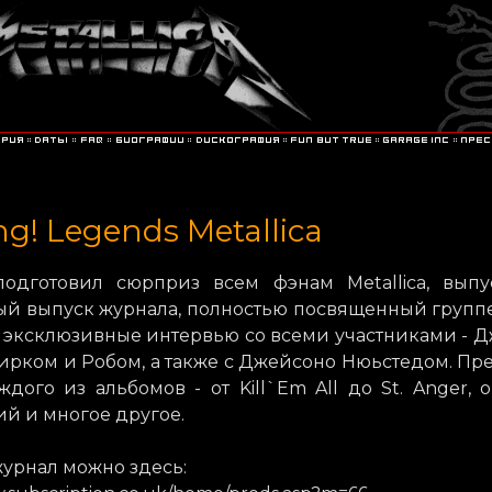
ng! Legends Metallica
 подготовил сюрприз всем фэнам Metallica, выпу
ый выпуск журнала, полностью посвященный групп
 эксклюзивные интервью со всеми участниками - 
ирком и Робом, а также с Джейсоно Нюьстедом. Пр
дого из альбомов - от Kill`Em All до St. Anger, 
й и многое другое.
журнал можно здесь: