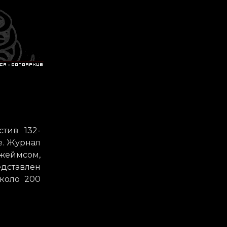
стив 132-
е. Журнал
Джеймсом,
едставлен
около 200