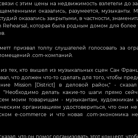
связи с этим цены на недвижимость взлетели до з
 ущемленными оказались, разумеется, музыканты. 
студий оказались закрытыми, в частности, знаменит
 Rehearsal, которая была родным домом для более
в.
метт призвал толпу слушателей голосовать за ог
помещений .com-компаний.
 из тех, кто вышел из музыкальных сцен Сан Фран
вал, что должен что-то сделать для того, чтобы пред
ие Mission [District] в деловой район," - сказа
. "Необходимо делать какие-то шаги прямо сейч
сем моим товарищам - музыкантам, художникам 
ческим организациям удостовериться, что они не
ском e-commerce и что новая .com-экономика не
казал, что он помог организовать этот концерт, чтоб