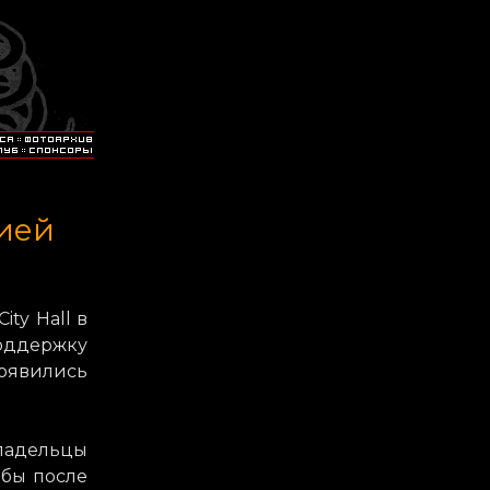
цией
ty Hall в
оддержку
оявились
ладельцы
ибы после