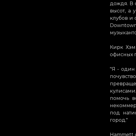
дождя. В 
высот, а
клубов и 
Downtown
музыканто
Кирк Хэм
офисных 
"Я - один
почувство
превращен
кулисами
помочь в
некоммер
под нати
город."
Hammett с