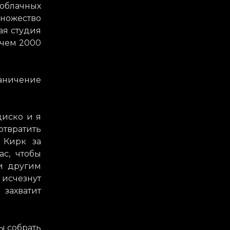
аоблачных
Множество
ая студия
 чем 2000
раничение
циско и я
отвратить
л Кирк за
ас, чтобы
и другим
 исчезнут
 захватит
ы собрать