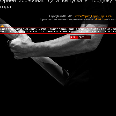
Ориентировочная дата выпуска в продажу -
года.
Copyright © 2000-2026
Сергей Марков
,
Сергей Чернышев
При использовании материалов сайта ссылка на
Metallica.ru
обязател