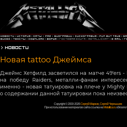
Новая tattoo Джеймса
Джеймс Хетфилд засветился на матче 49'ers - 
на победу Raiders, металли-фанам интересе
именно - новая татуировка на плече у Mighty
о содержании данной татуировки пока неизве
Copyright © 2000-2026
Сергей Марков
,
Сергей Чернышев
При использовании материалов сайта ссылка на
Metallica.ru
обязател