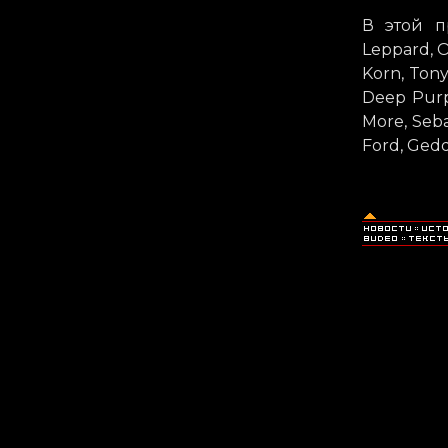
В этой п
Leppard, O
Korn, Ton
Deep Purpl
More, Seba
Ford, Gedd