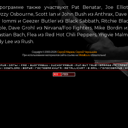
рограмме также участвуют Pat Benatar, Joe Ellio
zzy Osbourne, Scott Ian и John Bush из Anthrax, Dave S
y Iommi и Geezer Butler из Black Sabbath, Ritchie Bl
e, Dave Grohl из Nirvana/Foo Fighters, Mike Bordin и
stian Bach, Flea из Red Hot Chili Peppers, Yngvie Malms
y Lee из Rush.
Copyright © 2000-2026
Сергей Марков
,
Сергей Чернышев
При использовании материалов сайта ссылка на
Metallica.ru
обязательна!