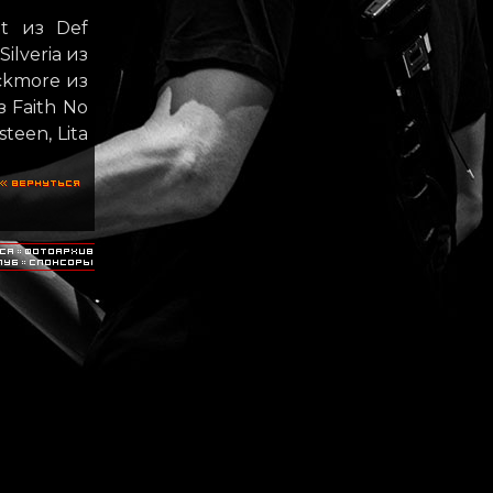
tt из Def
ilveria из
ackmore из
з Faith No
teen, Lita