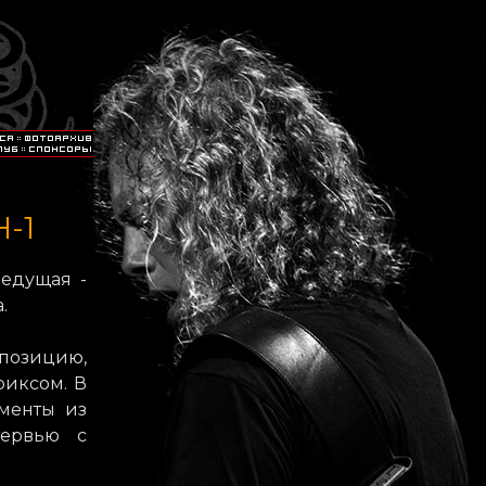
H-1
ведущая -
.
 позицию,
риксом. В
менты из
тервью с