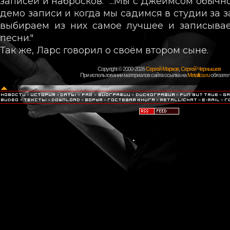
записей и набросков. "...Мы с Джеймсом обыч
демо записи и когда мы садимся в студии за з
выбираем из них самое лучшее и записыва
песни."
Так же, Ларс говорил о своём втором сыне.
Copyright © 2000-2026
Сергей Марков
,
Сергей Чернышев
При использовании материалов сайта ссылка на
Metallica.ru
обязател