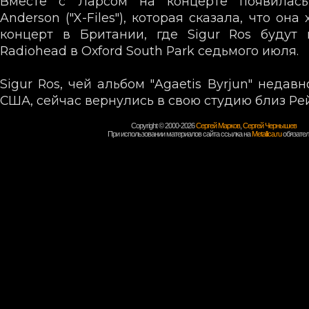
Вместе с Ларсом на концерте появилась 
Anderson ("X-Files"), которая сказала, что она
концерт в Британии, где Sigur Ros будут 
Radiohead в Oxford South Park седьмого июля.
Sigur Ros, чей альбом "Agaetis Byrjun" неда
США, сейчас вернулись в свою студию близ Ре
Copyright © 2000-2026
Сергей Марков
,
Сергей Чернышев
При использовании материалов сайта ссылка на
Metallica.ru
обязател