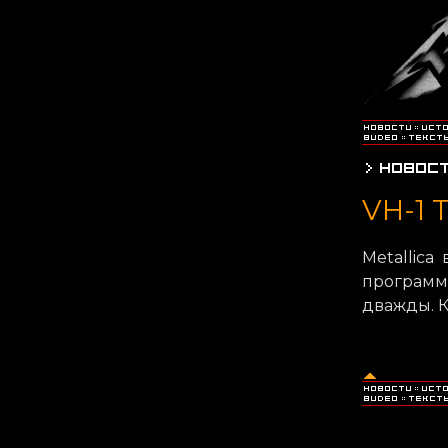
VH-1 
Metallica
программе
дважды. К