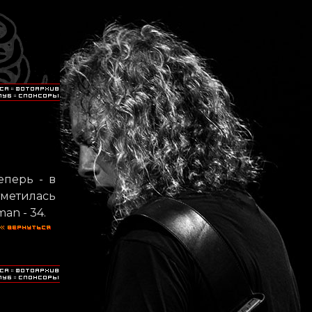
еперь - в
тметилась
an - 34.