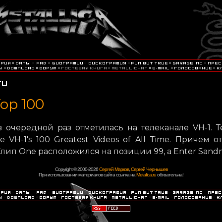
Top 100
 в очередной раз отметилась на телеканале VH-1. Т
 VH-1's 100 Greatest Videos of All Time. Причем о
лип One расположился на позиции 99, а Enter Sandm
Copyright © 2000-2026
Сергей Марков
,
Сергей Чернышев
При использовании материалов сайта ссылка на
Metallica.ru
обязательна!