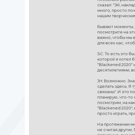
сказал: "Эй, накл
много, просто поч
нашим творчески
Бывают моменты, 
посмотрите на эт
важно, чтобы мы в
для всех нас, что
SC: То есть это б
которой я хотел б
"Blackened 2020" 
десятилетиями, в
JH: Возможно. Зна
сделать здесь. Я 
связаны". И это 
планирую, что-то 
посмотрим, на ка
"Blackened 2020",
просто играть, про
На протяжении мн
не считая других.
возможно, они хот