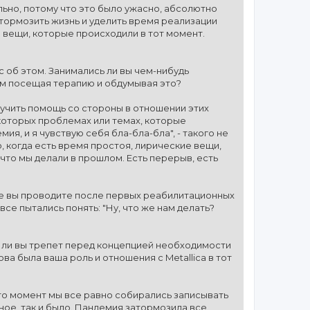
ильно, потому что это было ужасно, абсолютно
атормозить жизнь и уделить время реализации
е вещи, которые происходили в тот момент.
ас об этом. Занимались ли вы чем-нибудь
чем посещая терапию и обдумывая это?
олучить помощь со стороны в отношении этих
екоторых проблемах или темах, которые
емия, и я чувствую себя бла-бла-бла", - такого не
о, когда есть время простоя, лирические вещи,
что мы делали в прошлом. Есть перерыв, есть
ые вы проводите после первых реабилитационных
все пытались понять: "Ну, что же нам делать?
и ли вы трепет перед концепцией необходимости
ва была ваша роль и отношения с Metallica в тот
ой-то момент мы все равно собирались записывать
рное, так и было. Пандемия затормозила все