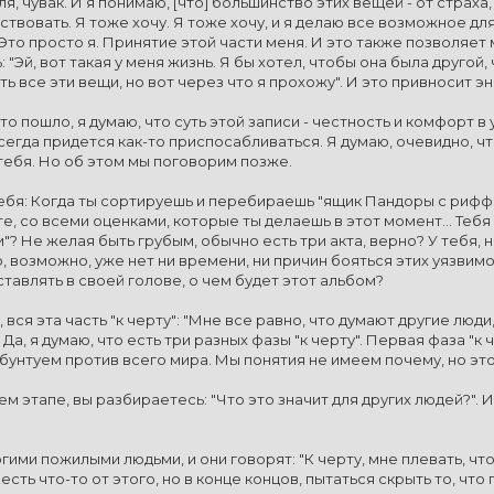
я, чувак. И я понимаю, [что] большинство этих вещей - от страха, 
вовать. Я тоже хочу. Я тоже хочу, и я делаю все возможное для 
то просто я. Принятие этой части меня. И это также позволяет 
: "Эй, вот такая у меня жизнь. Я бы хотел, чтобы она была другой
ь все эти вещи, но вот через что я прохожу". И это привносит эн
 то пошло, я думаю, что суть этой записи - честность и комфорт в
егда придется как-то приспосабливаться. Я думаю, очевидно, что 
тебя. Но об этом мы поговорим позже.
тебя: Когда ты сортируешь и перебираешь "ящик Пандоры с риффа
е, со всеми оценками, которые ты делаешь в этот момент... Тебя
и"? Не желая быть грубым, обычно есть три акта, верно? У тебя, 
то, возможно, уже нет ни времени, ни причин бояться этих уязвимо
ставлять в своей голове, о чем будет этот альбом?
 вся эта часть "к черту": "Мне все равно, что думают другие люди, 
 Да, я думаю, что есть три разных фазы "к черту". Первая фаза "к
бунтуем против всего мира. Мы понятия не имеем почему, но это
ем этапе, вы разбираетесь: "Что это значит для других людей?". И
ими пожилыми людьми, и они говорят: "К черту, мне плевать, что 
есть что-то от этого, но в конце концов, пытаться скрыть то, что 