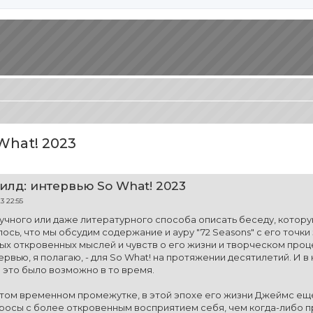
hat! 2023
иренный поиск
лд: интервью So What! 2023
3 22:55
учного или даже литературного способа описать беседу, котор
ось, что мы обсудим содержание и ауру "72 Seasons" с его точки
ых откровенных мыслей и чувств о его жизни и творческом проце
ервью, я полагаю, - для So What! на протяжении десятилетий. И 
о это было возможно в то время.
 этом временном промежутке, в этой эпохе его жизни Джеймс е
просы с более откровенным восприятием себя, чем когда-либо пр