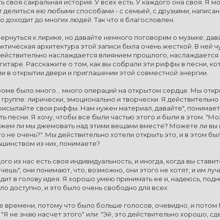
ть своя сакральная история. У всех есть. У каждого она своя. Я м
 делиться ею любыми способами - с семьей, с друзьями, написани
то доходит до многих людей. Так что я благословлен.
ернуться к лирике, но давайте немного поговорим о музыке; дава
ктическая архитектура этой записи была очень жесткой. В ней 
 действительно наслаждается влиянием прошлого, наслаждается
 гитаре. Расскажите о том, как вы собрали эти риффы в песни, к
ли в открытии двери и приглашении этой совместной энергии.
ьбоме было много... много операций на открытом сердце. Мы отк
 группе: лирически, эмоционально и творчески. Я действительно
рисылайте свои риффы. Нам нужен материал, давайте", понимаете
ь песни. Я хочу, чтобы все были частью этого и были в этом. "
ожем ли мы джемовать над этими вещами вместе? Можете ли вы в
то не очень?". Мы действительно хотели открыть это, и в этом бы
ьшинством из них, понимаете?
дого из нас есть своя индивидуальность, и иногда, когда вы став
очешь", они понимают, что, возможно, они этого не хотят, и им луч
дит в голову идея. Я хорошо умею принимать ее и, надеюсь, подн
ло доступно, и это было очень свободно для всех.
е времени, потому что было больше голосов, очевидно, и потом 
 "Я не знаю насчет этого" или: "Эй, это действительно хорошо, с