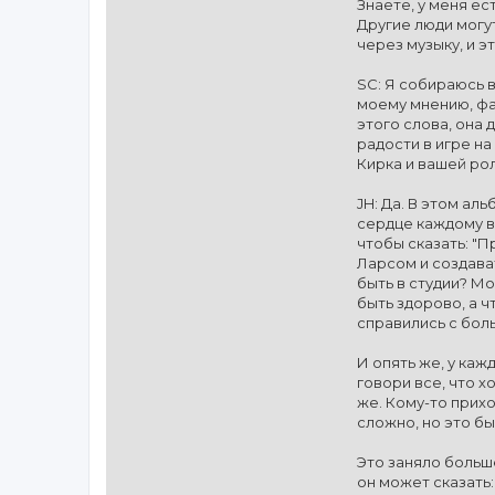
Знаете, у меня ес
Другие люди могут
через музыку, и э
SC: Я собираюсь в
моему мнению, фа
этого слова, она
радости в игре на
Кирка и вашей ро
JH: Да. В этом ал
сердце каждому в
чтобы сказать: "П
Ларсом и создават
быть в студии? М
быть здорово, а ч
справились с бол
И опять же, у каж
говори все, что х
же. Кому-то прихо
сложно, но это бы
Это заняло больш
он может сказать: