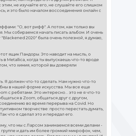
с этим, не изучайте его, не слушайте его слишком
илось, и это было началом воссоединения онлайн с
фами: "О, вот рифф". А потом, как только вы
я. Мы собираемся начать писать альбом. И очень
 "Blackened 2020" была очень полезной, я думаю,
этот ящик Пандоры. Это наводит на мысль, о
 в Metallica, когда ты выпускаешь что-то вроде
 том, что химия, которой вы доверяли
ть. Я должен что-то сделать. Нам нужно что-то
особны в нашей форме искусства. Мы все еще
 с ребятами. Это интересно... это не я что-то
общаться в Zoom, общаться друг с другом,
ссоединению во время перерыва на Covid. Но
нтуитивном творчестве: просто перестать думать,
 Так что я сделал это и передал его.
ому, что мы с Ларсом занимаемся всеми делами -
в группе и дать им более громкий микрофон, чем,
те, что хотите делать. Вот почему мы в группе". И