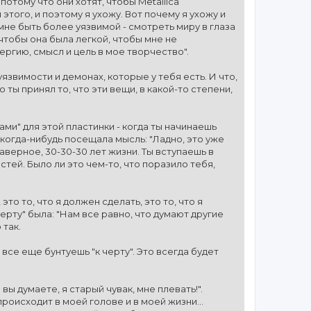
потому что они хотят, чтобы Metallica
этого, и поэтому я ухожу. Вот почему я ухожу и
мне быть более уязвимой - смотреть миру в глаза
, чтобы она была легкой, чтобы мне не
ергию, смысл и цель в мое творчество".
 уязвимости и демонах, которые у тебя есть. И что,
ты принял то, что эти вещи, в какой-то степени,
ми" для этой пластинки - когда ты начинаешь
 когда-нибудь посещала мысль: "Ладно, это уже
наверное, 30-30-30 лет жизни. Ты вступаешь в
стей. Было ли это чем-то, что поразило тебя,
это то, что я должен сделать, это то, что я
 черту" была: "Нам все равно, что думают другие
 так.
 все еще бунтуешь "к черту". Это всегда будет
вы думаете, я старый чувак, мне плевать!".
происходит в моей голове и в моей жизни...