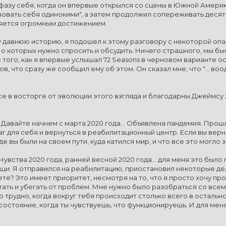
фазу себя, когда он впервые открылся со сцены в Южной Америке
вовать себя одинокими", а затем продолжил сопереживать деся
ляется огромным достижением.
давнюю историю, я подошел к этому разговору с некоторой опаск
 о которых нужно спросить и обсудить. Ничего страшного, мы б
 того, как я впервые услышал 72 Seasons в черновом варианте ос
в, что сразу же сообщил ему об этом. Он сказал мне, что "... 
се в восторге от эволюции этого взгляда и благодарны Джеймсу Х
Давайте начнем с марта 2020 года... Объявлена пандемия. Прош
г для себя и вернуться в реабилитационный центр. Если вы верн
е вы были на своем пути, куда катился мир, и что все это могло з
увства 2020 года, ранней весной 2020 года... для меня это был
щи. Я отправился на реабилитацию, приостановил некоторые дел
те? Это имеет приоритет, несмотря на то, что я просто хочу пр
ать и убегать от проблем. Мне нужно было разобраться со всем
 трудно, когда вокруг тебя происходит столько всего в остальн
 состояние, когда ты чувствуешь, что функционируешь. И для ме