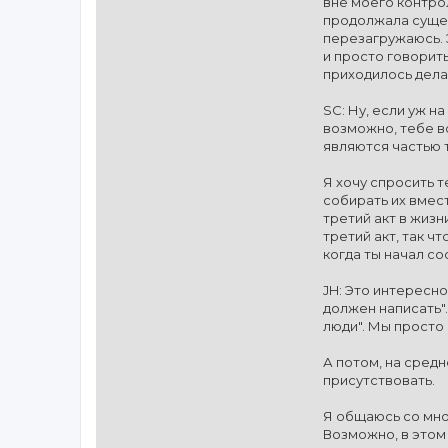
вне моего контрол
продолжала сущест
перезагружаюсь. Э
и просто говорить
приходилось делат
SC: Ну, если уж на
возможно, тебе вс
являются частью 
Я хочу спросить 
собирать их вмест
третий акт в жизн
третий акт, так ч
когда ты начал со
JH: Это интересно,
должен написать".
люди". Мы просто 
А потом, на средн
присутствовать.
Я общаюсь со мног
Возможно, в этом 