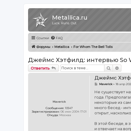
Metallica.ru
Luck. Runs. Out.
Ссылки
FAQ
Форумы
Metallica
For Whom The Bell Tolls
Джеймс Хэтфилд: интервью So W
Поиск
Расш
Ответить
Джеймс Хэтфи
С
Maverick
»
18 апр 202
о
о
Не существует на
б
года. Предполагал
щ
е
Maverick
некоторые из сам
н
много бесед - инт
Сообщения:
10547
и
Зарегистрирован:
06 июн 2004 17:01
е
открыт, наскольк
Откуда:
Москва
В этой беседе, в
и отвечает на во