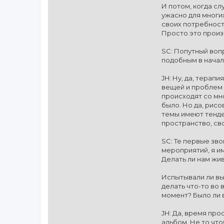
И потом, когда сл
ужасно для многи
своих потребносте
Просто это произо
SC: Попутный вопр
подобным в начал
JH: Ну, да, терап
вещей и проблем 
происходят со мной
было. Но да, рисо
темы имеют тенде
пространство, св
SC: Те первые зв
мероприятий, я им
Делать ли нам жив
Испытывали ли вы
делать что-то во 
момент? Было ли 
JH: Да, время про
альбом. Не то что