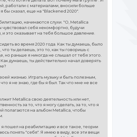
дей, работали с материалами, вносили больше
я бы сказал, еще на "Blackened 2020".
илитацию, начинаются слухи. "О, Metallica
 ты чувствовал себя некомфортно, будучи
, и это оказывает на тебя большое давление.
сидеть во время 2020 года. Как ты думаешь, было
, что ты делаешь, это то, как ты говоришь с
, но раньше я никогда не слышал от тебя этого.
сь. Как думаешь, ты действительно начал доверять
ие?
о своей жизнью. Играть музыку и быть полезным,
что я не знаю, где бы я был. Так что мне не все
лжит Metallica свою деятельность или нет,
енность за то, что я могу сделать, за то, что я
ей полагаются на альбом Metallica, чтобы
м.
о я пошел на реабилитацию и все такое, теории
юсь понять "себя". Я имею в виду, все эти вещи