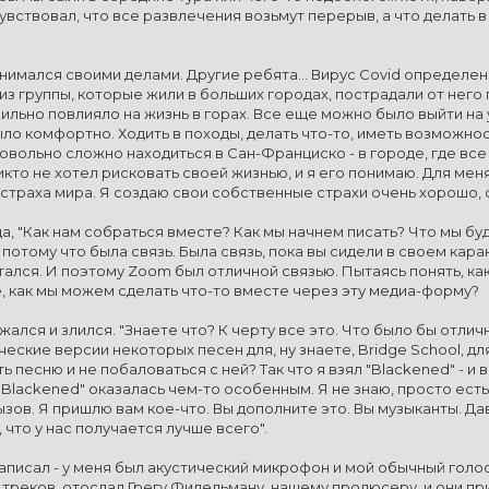
увствовал, что все развлечения возьмут перерыв, а что делать в
занимался своими делами. Другие ребята... Вирус Covid определен
з группы, которые жили в больших городах, пострадали от него г
 сильно повлияло на жизнь в горах. Все еще можно было выйти на
о комфортно. Ходить в походы, делать что-то, иметь возможность
овольно сложно находиться в Сан-Франциско - в городе, где все
икто не хотел рисковать своей жизнью, и я его понимаю. Для мен
 страха мира. Я создаю свои собственные страхи очень хорошо, 
да, "Как нам собраться вместе? Как мы начнем писать? Что мы б
, потому что была связь. Была связь, пока вы сидели в своем кар
ятался. И поэтому Zoom был отличной связью. Пытаясь понять, 
, как мы можем сделать что-то вместе через эту медиа-форму?
ался и злился. "Знаете что? К черту все это. Что было бы отли
еские версии некоторых песен для, ну знаете, Bridge School, для A
ь песню и не побаловаться с ней? Так что я взял "Blackened" - и
 "Blackened" оказалась чем-то особенным. Я не знаю, просто есть ч
ызов. Я пришлю вам кое-что. Вы дополните это. Вы музыканты. Д
 что у нас получается лучше всего".
записал - у меня был акустический микрофон и мой обычный голо
треков, отослал Грегу Фидельману, нашему продюсеру, и они при