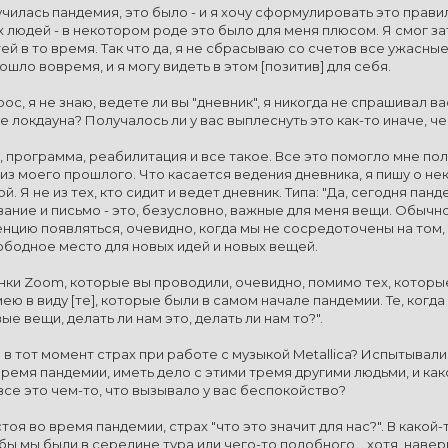
училась пандемия, это было - и я хочу сформулировать это прав
х людей - в некотором роде это было для меня плюсом. Я смог з
й в то время. Так что да, я не сбрасываю со счетов все ужасны
шло вовремя, и я могу видеть в этом [позитив] для себя.
ос, я не знаю, ведете ли вы "дневник", я никогда не спрашивал в
е локдауна? Получалось ли у вас выплеснуть это как-то иначе, 
ия, программа, реабилитация и все такое. Все это помогло мне п
из моего прошлого. Что касается ведения дневника, я пишу о н
. Я не из тех, кто сидит и ведет дневник. Типа: "Да, сегодня панд
вание и письмо - это, безусловно, важные для меня вещи. Обычн
нцию появляться, очевидно, когда мы не сосредоточены на том, 
ободное место для новых идей и новых вещей.
онки Zoom, которые вы проводили, очевидно, помимо тех, котор
ею в виду [те], которые были в самом начале пандемии. Те, когда 
ые вещи, делать ли нам это, делать ли нам то?".
 в тот момент страх при работе с музыкой Metallica? Испытывал
время пандемии, иметь дело с этими тремя другими людьми, и како
все это чем-то, что вызывало у вас беспокойство?
стоя во время пандемии, страх "что это значит для нас?". В как
бы мы были в середине тура или чего-то подобного... хотя, наве