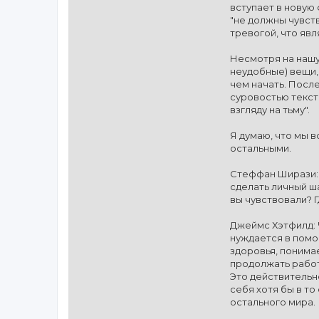
вступает в новую 
"не должны чувст
тревогой, что яв
Несмотря на нашу 
неудобные) вещи,
чем начать. После
суровостью тексто
взгляду на тьму".
Я думаю, что мы в
остальными.
Стеффан Ширази: 
сделать личный ша
вы чувствовали? Гд
Джеймс Хэтфилд: Ч
нуждается в помо
здоровья, понимае
продолжать работ
Это действительно
себя хотя бы в то
остального мира.