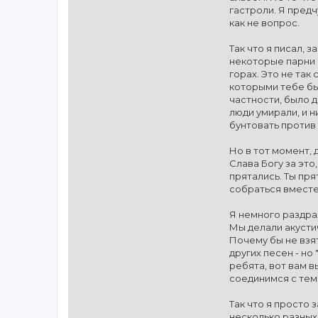
гастроли. Я предч
как не вопрос.
Так что я писал, 
некоторые парни и
горах. Это не так
которыми тебе был
частности, было д
люди умирали, и н
бунтовать против
Но в тот момент, 
Слава Богу за это
прятались. Ты пр
собраться вместе
Я немного раздраж
Мы делали акустич
Почему бы не взят
других песен - но
ребята, вот вам в
соединимся с тем,
Так что я просто 
несколько разных 