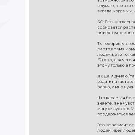
я думаю, что это
вклада, когда мы,
SC: Есть негласна
собирается распас
объектом всеобщи
Ты говоришь о том
ли это время момен
людьми, это то, к
"Это то, для чего 
этому только в п
JH: Да, я думаю [т
ездить на гастроли
равно, и мне нужн
Что касается бесп
знаете, я не чувст
могу выпустить. М
продержаться весь
Это не зависит от
людей, идеи людей