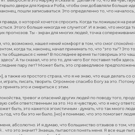
 открыло двери для Кирка и Роба, чтобы они добавляли больше и
 наконец, пошли записываться. Это определенно то, что началось, 
я правда, о которой хочется спросить. Когда ты ложишься на реаб
ться. Этого больше никогда не случится". И я знаю, что иногда
х прогнозов. Ты - экран для многих людей, точка сопереживания
, что, возможно, нашел некий комфорт в том, что смог спокойно 
том, когда ты, наконец, начал принимать то, что "это ты"? Это то
ак ты общаешься с ними? В последнее время ты говоришь это чаще
я здесь". А ты сказал, что это то, для чего Бог поставил тебя зде
оследние пару лет? Может быть, это справедливое предположен
ак], а также из простого страха, что я не знаю, что еще делать с
, играть, писать, творить. Огромное спасибо Богу за это. Потому 
о принять это и смириться с этим.
окойства, тревог и опасений других людей по поводу того, продо
вую себя ответственным за это. Но я чувствую, что я несу ответств
ожет быть, это кажется эгоистичным - думать, что так много люд
 год, что бы это ни было, [но] я понимаю, что это помогает людя
 меня, абсолютно. И я думаю, что большинство отзывов о том, чт
... что это значит? Знаешь, пытаются понять меня. Я все еще пыта