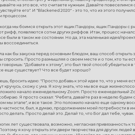
адывайте на это все, что считаете нужным. Давайте повеселимся 
увствуйте его". И "Blackened 2020" - это то, что из этого получ
м процессом.
когда мы боимся открыть этот ящик Пандоры, ящик Пандоры с риф
от рифф, появляются сотни других риффов. Итак, процесс началс
се были в таком же состоянии. Но да, эта маленькая идея/проект
бы воссоединиться.
ыла как бы закуска перед основным блюдом, ваш способ открыть 
ы спросить. Просто размышляя о своем месте и о том, кто ты есть
и говоришь: "Добавьте к этому", это был твой способ убедиться в
се еще существует? Что все будет хорошо?
ешь, бросить идею: "Просто добавь к этой идее то, что у меня ес
тут кручусь, схожу с ума. Я хочу знать, что мы все еще жизнесп
положило начало еженедельному Zoom. Просто еженедельный Zoom
собираю. Я просто сказал: "Ребята, давайте раз в неделю будем 
ком мы этапе", и все такое. Это положило начало еще одному во
 в частности, был, я думаю, продолжением моей потребности в и
сто делать. Просто делай это. Делай то, что Бог дал тебе, чувак.
огих лет существовала, возможно, негласная привязанность к т
 Поэтому я хочу открыть эти двери творчества для других людей 
ят. Выбросить это наружу и сказать: "Делайте то, что вы чувствуе