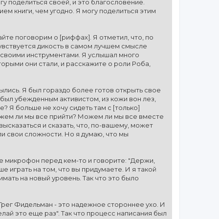
огу поделиться своей, и это благословение.
ем книги, чем угодно. Я могу поделиться этим
йте поговорим о [риффах]. Я отметил, что, по
чувствуется дикость в самом лучшем смысле
 своими инструментами. Я услышал много
оторыми они стали, и расскажите о роли Роба,
рылись. Я был гораздо более готов открыть свое
 был убежденным активистом, из кожи вон лез,
? Я больше не хочу сидеть там с [только]
Можем ли мы все прийти? Можем ли мы все вместе
ысказаться и сказать, что, по-вашему, может
ли свои сложности. Но я думаю, что мы
ите микрофон перед кем-то и говорите: "Держи,
ше играть на том, что вы придумаете. И я такой
имать на новый уровень. Так что это было
Грег Фидельман - это надежное стороннее ухо. И
делай это еще раз". Так что процесс написания был