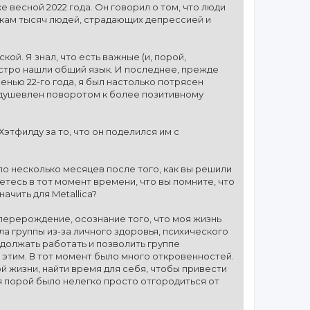
 весной 2022 года. Он говорил о том, что люди
ткам тысяч людей, страдающих депрессией и
ой. Я знал, что есть важные (и, порой,
ыстро нашли общий язык. И последнее, прежде
енью 22-го года, я был настолько потрясен
воодушевлен поворотом к более позитивному
этфилду за то, что он поделился им с
ло несколько месяцев после того, как вы решили
етесь в тот момент времени, что вы помните, что
начить для Metallica?
о перерождение, осознание того, что моя жизнь
а группы из-за личного здоровья, психического
одолжать работать и позволить группе
 этим. В тот момент было много откровенностей.
ой жизни, найти время для себя, чтобы привести
ня порой было нелегко просто отгородиться от