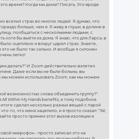
 это время? Когда мы дома? Писать. Это вроде
но вселил страх во многих людей. Я думаю, что
ораздо больше, чем я. Я живу в глуши, в долине в
 улицу, пообщаться с несколькими людьми, с
 хотя бы выйти из дома. Я знаю, что для Ларса, в
 было оцеплено и вокруг царил страх. Знаете,
я это не было так сильно. И вообще я склонен
очень легко!
удем делать?" И Zoom действительно взлетел.
антине. Даже если вы не были больны, вы
как мы можем использовать Zoom, как мы можем
чной возможностью снова объединить группу?".
ll Within My Hands benefits, и тому подобное.
 в итоге сделал несколько разных вещей с парой
то-то, что меня зацепило, и я просто сказал: "Эй,
авайте просто примем этот вызов изоляции и
совой микрофон - просто записал это на
думали, как передать это другим ребятам. Я