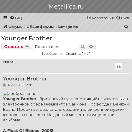
Metallica.ru
FAQ
Регистрация
Вход
П
Форумы
Общие форумы
Damage Inc.
о
Younger Brother
и
Поиск
Расширенный пои
Ответить
с
1 сообщение • Страница
1
из
1
к
Arsenal
Younger Brother
С
17 авг 2011 22:48
о
о
б
Younger Brother
- британский дуэт, состоящий из известных в
щ
е
электронной среде музыкантов Саймона Посфорда и Бенджи
н
Воэна. Проект затевался для создания электронной музыки
и
е
широкого диапазона. На данный момент выпущено три
альбома.
A Flock Of Bleeps (2003)