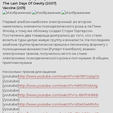
The Last Days Of Gravity (2007)
Vaccine (2011)
Первый альбом наиболее электронный, во втором
наметились элементы психоделического рока а-ля Пинк
Флойд, к тому же обложку создал Сторм Торгерсон.
Постепенно два товарища доигрались до того, что стали
возить в туры целую живую группу и вокалиста. На последнем
альбоме группа практически пришла к песенному формату с
полноценным вокалистом (Руперт Кэмпбелл), взамен
электронных треков, получилось нечто на стыке
электроники, психоделического рока и поп-музыки. В общем,
приятная музыка.
Несколько треков для заценки:
[youtube]
http://www.youtube.com/watch?v=4b76FOqJgOs
[/youtube]
[youtube]
http://www.youtube.com/watch?v=NR1iOfY4bMg
[/youtube]
[youtube]
http://www.youtube.com/watch?v=o-6iM7HHRk8
[/youtube]
[youtube]
http://www.youtube.com/watch?v=d34hJwMhVto
[/youtube]