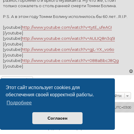
разностороннего и яркого музыканта. Ну что же, стоит
только сожалеть о столь ранней смерти Томми Болина.
P.S. А в этом году Томми Болину исполнилось бы 60 лет...R.I.P.
[youtube]
http://www.youtube.com/watch?v=tytE_ufeAGI
[/youtube]
[youtube]
http://www.youtube.com/watch?v=AULIQ8n3q5I
[/youtube]
[youtube]
http://www.youtube.com/watch?v=gjL-YX_vo6o
[/youtube]
[youtube]
http://www.youtube.com/watch?v=088aBbcJ8Qg
[/youtube]
Ответить
1 сообщение • Страница
1
из
1
Этот сайт использует cookies для
обеспечения своей корректной работы.
Перейти
Подробнее
Форумы
Часовой пояс:
UTC+03:00
Согласен
Создано на основе
phpBB
® Forum Software © phpBB Limited
Русская поддержка phpBB
Конфиденциальность
|
Правила