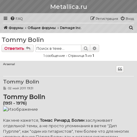
Metallica.ru
FAQ
Регистрация
Вход
П
Форумы
Общие форумы
Damage Inc.
о
Tommy Bolin
и
Поиск
Расширенный пои
Ответить
с
1 сообщение • Страница
1
из
1
к
Arsenal
Tommy Bolin
С
02 май 2011 19:31
о
Tommy Bolin
о
б
(1951 - 1976)
щ
е
н
и
е
Как мне кажется,
Томас Ричард Болин
заслуживает
отдельной темы, а не просто упоминания в ветке "Дип
Пурпле", как "один из гитаристов", тем более что для многих
упертых фэнов Пёрпл Болин так и остался гитаристом