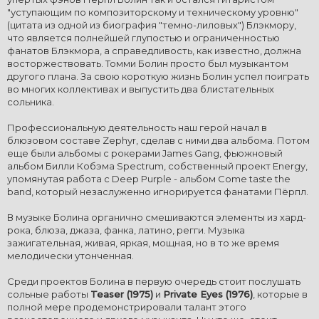
"уступающим по композиторскому и техническому уровню"
(цитата из одной из биография "темно-лиловых") Блэкмору,
что является полнейшей глупостью и ограниченностью
фанатов Блэкмора, а справедливость, как известно, должна
восторжествовать. Томми Болин просто был музыкантом
другого плана. За свою короткую жизнь Болин успел поиграть
во многих коллективах и выпустить два блистательных
сольника.
Профессиональную деятельность наш герой начал в
блюзовом составе Zephyr, сделав с ними два альбома. Потом
еще были альбомы с рокерами James Gang, фьюжновый
альбом Билли Кобэма Spectrum, собственный проект Energy,
упомянутая работа с Deep Purple - альбом Come taste the
band, который незаслуженно игнорируется фанатами Пёрпл.
В музыке Болина органично смешиваются элементы из хард-
рока, блюза, джаза, фанка, латино, регги. Музыка
зажигательная, живая, яркая, мощная, но в то же время
мелодически утонченная.
Среди проектов Болина в первую очередь стоит послушать
сольные работы
Teaser (1975)
и
Private Eyes (1976)
, которые в
полной мере продемонстрировали талант этого