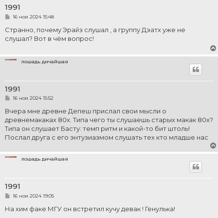
1991
С
16 ноя 2024 15:48
о
о
Странно, почему Эрайз слушал , а группу Дэатх уже не
б
слушал? Вот в чём вопрос!
щ
е
н
и
лошадь дичайшая
е
1991
С
16 ноя 2024 15:52
о
о
Вчера мне древне Депеш прислал свои мысли о
б
древнемакаках 80х. Типа чего ты слушаешь старых макак 80х?
щ
е
Типа он слушает Басту: темп ритм и какой-то бит штоль!
н
Послал друга с его энтузиазмом слушать тех кто младше нас
и
е
лошадь дичайшая
1991
С
16 ноя 2024 19:05
о
о
На хим факе МГУ он встретил кучу девак ! Генулька!
б