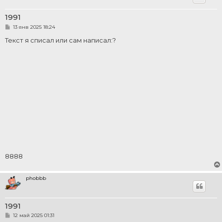
1991
С
13 янв 2025 18:24
о
о
Текст я списал или сам написал:?
б
щ
е
н
и
е
8888
phobbb
1991
С
12 май 2025 01:31
о