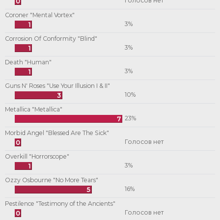
Голосов нет
0
Coroner "Mental Vortex"
3%
1
Corrosion Of Conformity "Blind"
3%
1
Death "Human"
3%
1
Guns N' Roses "Use Your Illusion I & II"
10%
3
Metallica "Metallica"
23%
7
Morbid Angel "Blessed Are The Sick"
Голосов нет
0
Overkill "Horrorscope"
3%
1
Ozzy Osbourne "No More Tears"
16%
5
Pestilence "Testimony of the Ancients"
Голосов нет
0