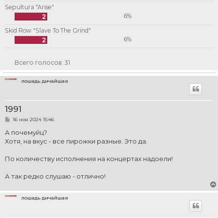
Sepultura "Arise"
6%
2
Skid Row "Slave To The Grind"
6%
2
Всего голосов:
31
лошадь дичайшая
1991
С
16 ноя 2024 15:46
о
о
А почемуйц?
б
Хотя, на вкус - все пирожки разные. Это да.
щ
е
н
По количеству исполнения на концертах надоели!
и
е
А так редко слушаю - отлично!
лошадь дичайшая