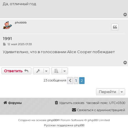
о
Да, отличный год
б
щ
е
н
и
phobbb
е
1991
С
12 май 2025 01:33
о
о
Удивительно, что в голосовании Alice Cooper побеждает
б
щ
е
н
и
Ответить
е
23 сообщения
1
2
Пред.
Перейти
Форумы
Удалить cookies
Часовой пояс:
UTC+03:00
Связаться с администрацией
Создано на основе
phpBB
® Forum Software © phpBB Limited
Русская поддержка phpBB