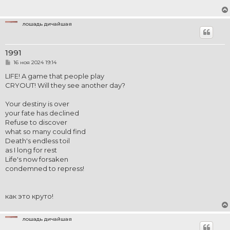
щ
е
н
и
лошадь дичайшая
е
1991
С
16 ноя 2024 19:14
о
о
LIFE! A game that people play
б
CRYOUT! Will they see another day?
щ
е
н
Your destiny is over
и
е
your fate has declined
Refuse to discover
what so many could find
Death's endless toil
as I long for rest
Life's now forsaken
condemned to repress!
как это круто!
лошадь дичайшая