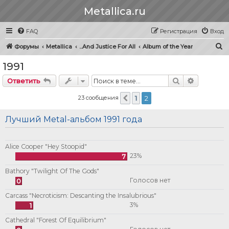
Metallica.ru
FAQ
Регистрация
Вход
П
Форумы
Metallica
...And Justice For All
Album of the Year
о
1991
и
Поиск
Расширен
Ответить
с
к
23 сообщения
1
2
Пред.
Лучший Metal-альбом 1991 года
Alice Cooper "Hey Stoopid"
23%
7
Bathory "Twilight Of The Gods"
Голосов нет
0
Carcass "Necroticism: Descanting the Insalubrious"
3%
1
Cathedral "Forest Of Equilibrium"