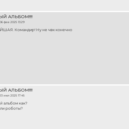
ЫЙ АЛЬБОМ!!!!
06 фев 2025 13:29
ШАЯ. Командир! Ну не чвк конечно
ЫЙ АЛЬБОМ!!!!
23 июл 2025 17:45
й альбом как?
али роботы?