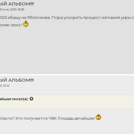
ЫЙ АЛЬБОМ!!!!
13 янв 2025 18:35
2025 ибашу на Яблочкова. Пора ускорить процесс изгнания укры с 
еляю люкс!
ЫЙ АЛЬБОМ!!!!
5 10:12
айшая
писал(а):
ласть? Это получается ЧВК Лошадь дичайшая