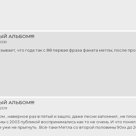
ЫЙ АЛЬБОМ!!!!
23:30
зывает, что года так с 88 первая фраза фаната метлы, после пр
ЫЙ АЛЬБОМ!!!!
23:19
м , наверное раз в пятый и зашло, даже песни запомнил , не пло
ы с 2003 публикой воспринимались как то не очень. И что понял:
е уже не прыгнуть . Всё-таки Метла со второй половины 90хх до 2