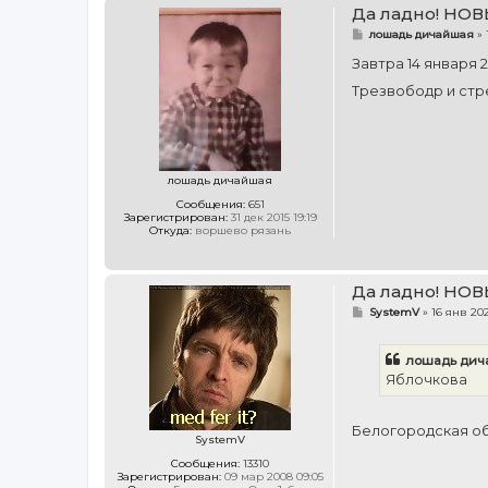
Да ладно! НОВ
С
лошадь дичайшая
»
о
о
Завтра 14 января 
б
щ
Трезвободр и стр
е
н
и
е
лошадь дичайшая
Сообщения:
651
Зарегистрирован:
31 дек 2015 19:19
Откуда:
воршево рязань
Да ладно! НОВ
С
SystemV
»
16 янв 202
о
о
б
лошадь дич
щ
е
Яблочкова
н
и
е
Белогородская об
SystemV
Сообщения:
13310
Зарегистрирован:
09 мар 2008 09:05