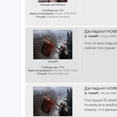
лошадь дичайшая
Сообщения:
651
Зарегистрирован:
31 дек 2015 19:19
Откуда:
воршево рязань
Да ладно! НОВ
С
Gosteff
»
12 окт 2025 
о
о
Что то мне подска
б
сейчас послушал.
щ
е
н
и
е
Gosteff
Сообщения:
3176
Зарегистрирован:
09 июн 2004 22:52
Откуда:
Россия Москва
Да ладно! НОВ
С
Gosteff
»
18 ноя 2025 
о
о
Послушал 72 альбо
б
почему все альбом
щ
е
планку, что дальш
н
и