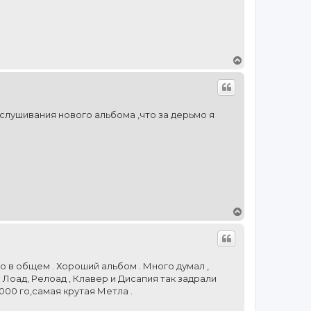
ч
а
л
у
В
е
р
н
у
т
ослушивания нового альбома ,что за дерьмо я
ь
с
я
к
н
а
ч
а
л
В
у
е
р
н
у
т
хо в общем . Хороший альбом . Много думал ,
ь
 Лоад, Релоад , Клавер и Дисапия так задрали
с
000 го,самая крутая Метла .
я
к