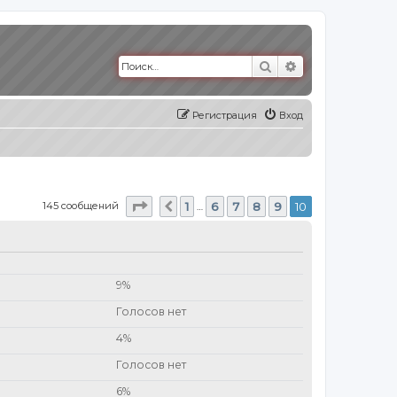
Поиск
Расширенный п
Регистрация
Вход
Страница
10
из
10
145 сообщений
1
6
7
8
9
10
Пред.
…
9%
Голосов нет
4%
Голосов нет
6%