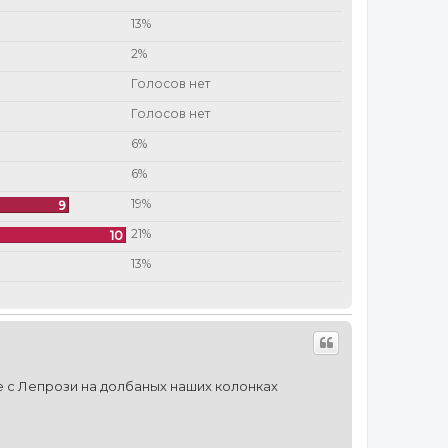
13%
2%
Голосов нет
Голосов нет
6%
6%
19%
9
21%
10
13%
е с Лепрози на долбаных наших колонках