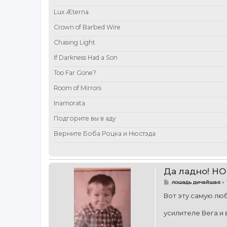
Lux Æterna
Crown of Barbed Wire
Chasing Light
If Darkness Had a Son
Too Far Gone?
Room of Mirrors
Inamorata
Подгорите вы в аду
Верните Боба Роцка и Нюстэда
Да ладно! Н
С
лошадь дичайшая
»
о
о
Вот эту самую лю
б
щ
усилителе Вега и
е
н
и