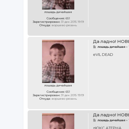
е
лошадь дичайшая
Сообщения:
651
Зарегистрирован:
31 дек 2015 19:19
Откуда:
воршево рязань
Да ладно! НОВ
С
лошадь дичайшая
»
о
о
eVIL DEAD
б
щ
е
н
и
е
лошадь дичайшая
Сообщения:
651
Зарегистрирован:
31 дек 2015 19:19
Откуда:
воршево рязань
Да ладно! НОВ
С
лошадь дичайшая
»
о
о
лЮКС АТЕРНА