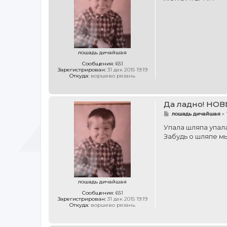
б
щ
е
н
и
е
лошадь дичайшая
Сообщения:
651
Зарегистрирован:
31 дек 2015 19:19
Откуда:
воршево рязань
Да ладно! НОВ
С
лошадь дичайшая
»
о
о
Упала шляпа упала
б
Забудь о шляпе мы 
щ
е
н
и
е
лошадь дичайшая
Сообщения:
651
Зарегистрирован:
31 дек 2015 19:19
Откуда:
воршево рязань