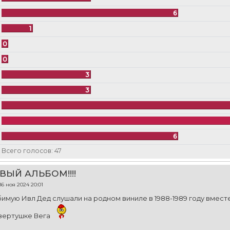
6
1
0
0
3
3
6
Всего голосов:
47
ОВЫЙ АЛЬБОМ!!!!
16 ноя 2024 20:01
бимую Ивл Дед слушали на родном виниле в 1988-1989 году вмест
 вертушке Вега