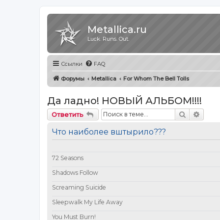
Metallica.ru
Luck. Runs. Out.
Ссылки
FAQ
Форумы
Metallica
For Whom The Bell Tolls
Да ладно! НОВЫЙ АЛЬБОМ!!!!
Поиск
Расш
Ответить
Что наиболее вштырило???
72 Seasons
Shadows Follow
Screaming Suicide
Sleepwalk My Life Away
You Must Burn!