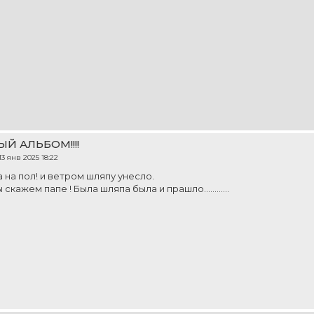
ЫЙ АЛЬБОМ!!!!
13 янв 2025 18:22
 на пол! и ветром шляпу унесло.
скажем папе ! Была шляпа была и прашло............