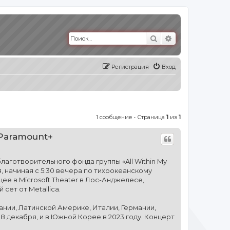
Поиск
Расширенный п
Регистрация
Вход
1 сообщение • Страница
1
из
1
 Paramount+
благотворительного фонда группы «All Within My
я, начиная с 5:30 вечера по тихоокеанскому
щее в Microsoft Theater в Лос-Анджелесе,
сет от Metallica.
ании, Латинской Америке, Италии, Германии,
18 декабря, и в Южной Корее в 2023 году. Концерт