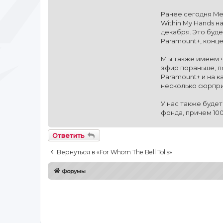
Ранее сегодня Me
Within My Hands н
декабря. Это буде
Paramount+, конц
Мы также имеем ч
эфир пораньше, п
Paramount+ и на к
несколько сюрпри
У нас также будет
фонда, причем 10
Ответить
Вернуться в «For Whom The Bell Tolls»
Форумы