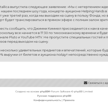
tallica выпустила следующее заявление: «Мы с нетерпением жд
а нашем последнем шоу года, концерте-аукционе Helping Hands в M
т уже третий раз, когда мы выходим на сцену в пользу Фонда, но
ерт будет транслироваться в прямом эфире с полным залом зрит
есть сообщить, что Джимми Киммел присоединится к нам в качес
оскольку все начнется в 17:30 по тихоокеанскому времени и буд
анале Pluto и YouTube MTV. Не пропустите специальных гостей и п
зов перед выходом на сцену.
 несколько удивительных предметов и впечатлений, которые буду
0% выручки от билетов и аукциона пойдут непосредственно нуж
Связаться с 
Создано на основе
phpBB
® Forum Software © phpBB Limited
Русская поддержка phpBB
Конфиденциальность
|
Правила