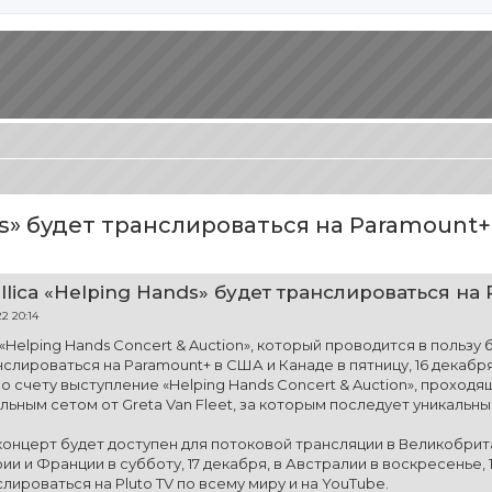
ds» будет транслироваться на Paramount+
иренный поиск
llica «Helping Hands» будет транслироваться на
2 20:14
 «Helping Hands Concert & Auction», который проводится в пользу 
нслироваться на Paramount+ в США и Канаде в пятницу, 16 декабр
о счету выступление «Helping Hands Concert & Auction», проходя
ьным сетом от Greta Van Fleet, за которым последует уникальный 
 концерт будет доступен для потоковой трансляции в Великобрит
и и Франции в субботу, 17 декабря, в Австралии в воскресенье, 
лироваться на Pluto TV по всему миру и на YouTube.