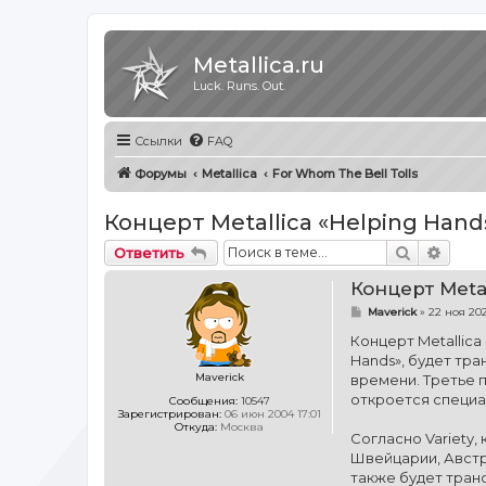
Metallica.ru
Luck. Runs. Out.
Ссылки
FAQ
Форумы
Metallica
For Whom The Bell Tolls
Концерт Metallica «Helping Han
Поиск
Расш
Ответить
Концерт Meta
С
Maverick
»
22 ноя 202
о
о
Концерт Metallica
б
Hands», будет тра
щ
е
Maverick
времени. Третье п
н
откроется специал
Сообщения:
10547
и
Зарегистрирован:
06 июн 2004 17:01
е
Откуда:
Москва
Согласно Variety,
Швейцарии, Австри
также будет транс