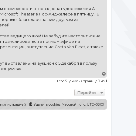
ем возможности отпраздновать достижения All
icrosoft Theater в Лос-Анджелесе в пятницу, 16
 впервые, благодаря нашим друзьям из
елей.
тве ведущего шоу! Не забудьте настроиться на
ет транслироваться в прямом эфире на
резентации, выступление Greta Van Fleet, а также
т выставлены на аукцион с 5 декабря в пользу
дающимся».
В
е
1 сообщение • Страница
1
из
1
р
н
у
Перейти
т
ь
администрацией
Удалить cookies
Часовой пояс:
UTC+03:00
с
я
к
н
а
ч
а