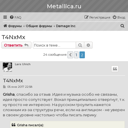
Metallica.ru
FAQ
Регистрация
Вход
П
Форумы
Общие форумы
Damage Inc.
о
T4NxMx
и
Поиск
Расширенный пои
Ответить
с
к
24 сообщения
1
2
Пред.
Lars Ulrich
T4NxMx
С
05 янв 2017 22:58
о
о
Grisha
, спасибо за отзыв. Идея и музыка особо не связаны,
б
идея просто сопутствует. Вокал принципиально отвергнут, т.к.
щ
е
ну просто не интересно. На русском гроулить кажется
н
сложным из-за структуры речи, если на англицком - не уверен
и
е
в своем уровне настолько чтобы писать лирику.
Grisha писал(а):