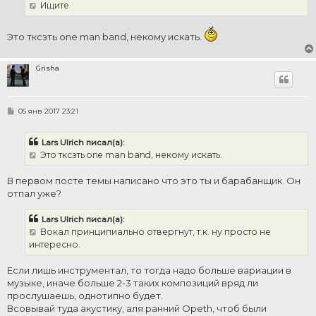
Ищите
Это тксзть one man band, некому искать.
Grisha
С
05 янв 2017 23:21
о
о
б
Lars Ulrich писал(а):
щ
е
Это тксзть one man band, некому искать.
н
и
е
В первом посте темы написано что это ты и барабанщик. Он
отпал уже?
Lars Ulrich писал(а):
Вокал принципиально отвергнут, т.к. ну просто не
интересно.
Если лишь инструментал, то тогда надо больше вариации в
музыке, иначе больше 2-3 таких композиций вряд ли
прослушаешь, однотипно будет.
Всовывай туда акустику, аля ранний Opeth, чтоб были