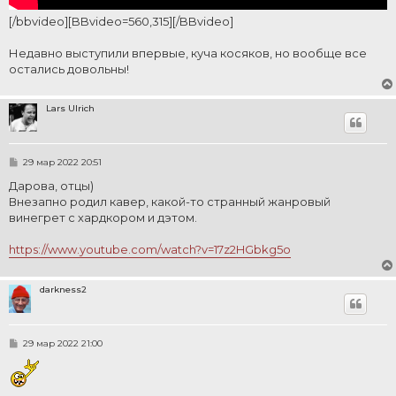
[/bbvideo][BBvideo=560,315][/BBvideo]
Недавно выступили впервые, куча косяков, но вообще все
остались довольны!
Lars Ulrich
С
29 мар 2022 20:51
о
о
Дарова, отцы)
б
Внезапно родил кавер, какой-то странный жанровый
щ
е
винегрет с хардкором и дэтом.
н
и
е
https://www.youtube.com/watch?v=17z2HGbkg5o
darkness2
С
29 мар 2022 21:00
о
о
б
щ
е