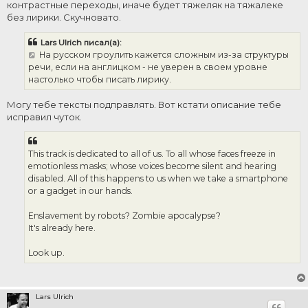
контрастные переходы, иначе будет тяжеляк на тяжалеке
без лирики. Скучновато.
Lars Ulrich писал(а):
На русском гроулить кажется сложным из-за структуры
речи, если на англицком - не уверен в своем уровне
настолько чтобы писать лирику.
Могу тебе тексты подправлять. Вот кстати описание тебе
исправил чуток.
This track is dedicated to all of us. To all whose faces freeze in
emotionless masks; whose voices become silent and hearing
disabled. All of this happens to us when we take a smartphone
or a gadget in our hands.
Enslavement by robots? Zombie apocalypse?
It's already here.
Look up.
Lars Ulrich