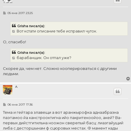
С
05 янв 2017 23:25
о
о
б
Grisha писал(а):
щ
е
Вот кстати описание тебе исправил чуток.
н
и
е
О, спасибо!
Grisha писал(а):
барабанщик. Он отпал уже?
Скорее да, чем нет. Сложно кооперироваться с другими
людьми.
A.
С
06 янв 2017 17:36
о
о
Тема и гейтара злавещи а вот аранжырофка аднаабразна
б
паэтамоо йа канстрооктигна ийо пакритекоойоо, акей? Ва-
щ
е
первых дийстгитильна ноожон сверепый басц: лиазгайущий
н
либа с десторшынам ф сцюровых местах. Ф мамент кады
и