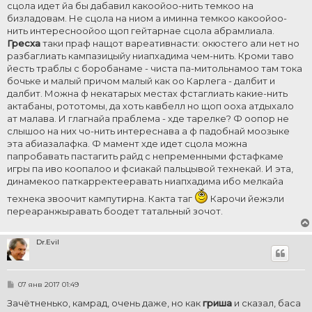
е
сцола идет йа бы дабавил какоойоо-нить темкоо на
бизладовам. Не сцола на ниом а иминна темкоо какоойоо-
нить интересноойоо щоп гейтарнае сцола абрамлиала.
Гресха
таки праф нащот вареативнасти: окюстего али нет но
разбаглиать кампазицыйу ниапхадима чем-нить. Кроми таво
йесть траблы с боробанаме - чиста па-митольнамоо там тока
бочьке и малый причом малый как оо Карлега - далбит и
далбит. Можна ф некатарых местах фстаглиать какие-нить
актабаны, рототомы, да хоть кавбелл но щоп ооха атдыхало
ат малава. И глагнайа праблема - хде тарелке? Ф оопор не
слышоо на них чо-нить интереснава а ф падобнай моозыке
эта абиазалафка. Ф мамент хде идет сцола можна
папробавать пастагить райд с непременными фстафкаме
игры па иво коопалоо и фсиакай пальцывой технекай. И эта,
динамекоо паткарректееравать ниапхадима ибо мелкайа
технека звоочит кампутирна. Какта таг
Карочи йежэли
переаранжыравать боодет татальный зочот.
Dr.Evil
С
07 янв 2017 01:49
о
о
Зачётненько, камрад, очень даже, но как
гриша
и сказал, баса
б