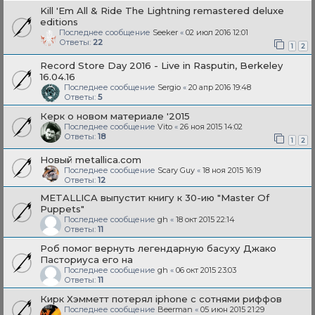
Kill 'Em All & Ride The Lightning remastered deluxe
editions
Последнее сообщение
Seeker
«
02 июл 2016 12:01
Ответы:
22
1
2
Record Store Day 2016 - Live in Rasputin, Berkeley
16.04.16
Последнее сообщение
Sergio
«
20 апр 2016 19:48
Ответы:
5
Керк о новом материале '2015
Последнее сообщение
Vito
«
26 ноя 2015 14:02
Ответы:
18
1
2
Новый metallica.com
Последнее сообщение
Scary Guy
«
18 ноя 2015 16:19
Ответы:
12
METALLICA выпустит книгу к 30-ию "Master Of
Puppets"
Последнее сообщение
gh
«
18 окт 2015 22:14
Ответы:
11
Роб помог вернуть легендарную басуху Джако
Пасториуса его на
Последнее сообщение
gh
«
06 окт 2015 23:03
Ответы:
11
Кирк Хэмметт потерял iphone с сотнями риффов
Последнее сообщение
Beerman
«
05 июн 2015 21:29