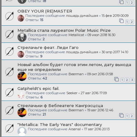
Ответы:
18
1
2
OBEY YOUR (RE)MASTER
Последнее сообщение
лошадь дичайшая
«
15 фев 2019 00:09
Ответы:
15
1
2
Metallica стала лауреатом Polar Music Prize
Последнее сообщение
Metallicat
«
09 июл 2018 16:30
Ответы:
2
Стрелачьге феат. Леди Гаго
Последнее сообщение
лошадь дичайшая
«
30 апр 2017 14:10
Ответы:
9
Новый альбом будет готов этим летом, дату выхода
еще не определили
Последнее сообщение
Beerman
«
09 окт 2016 01:58
Ответы:
42
1
2
3
Gatpheldt's epic fail.
Последнее сообщение
Seeker
«
27 авг 2016 17:09
Ответы:
6
Стрелачьки ф Беблеатеге Кангрэсцсца
Последнее сообщение
Beerman
«
19 авг 2016 12:46
Ответы:
21
1
2
"Metallica: The Early Years" documentary
Последнее сообщение
Arsenal
«
17 авг 2016 20:13