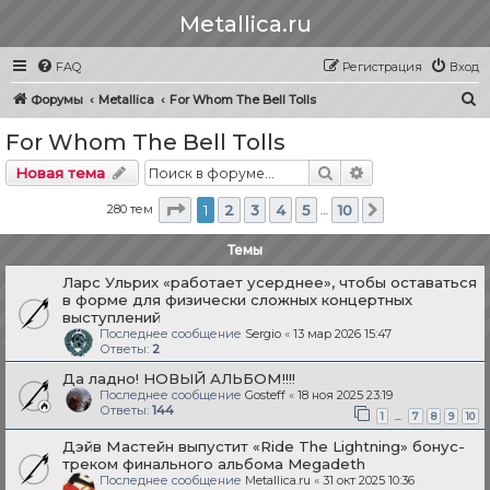
Metallica.ru
FAQ
Регистрация
Вход
П
Форумы
Metallica
For Whom The Bell Tolls
о
For Whom The Bell Tolls
и
Поиск
Расширенный п
Новая тема
с
к
Страница
1
из
10
280 тем
1
2
3
4
5
10
…
След.
Темы
Ларс Ульрих «работает усерднее», чтобы оставаться
в форме для физически сложных концертных
выступлений
Последнее сообщение
Sergio
«
13 мар 2026 15:47
Ответы:
2
Да ладно! НОВЫЙ АЛЬБОМ!!!!
Последнее сообщение
Gosteff
«
18 ноя 2025 23:19
Ответы:
144
…
1
7
8
9
10
Дэйв Мастейн выпустит «Ride The Lightning» бонус-
треком финального альбома Megadeth
Последнее сообщение
Metallica.ru
«
31 окт 2025 10:36