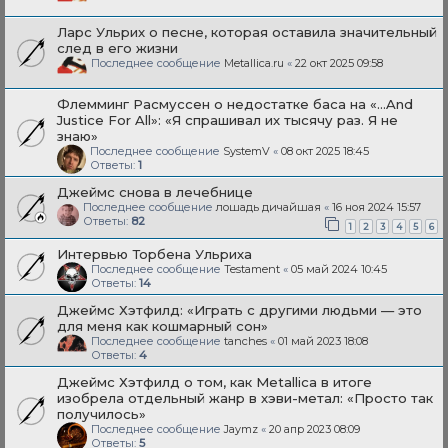
Ларс Ульрих о песне, которая оставила значительный
след в его жизни
Последнее сообщение
Metallica.ru
«
22 окт 2025 09:58
Флемминг Расмуссен о недостатке баса на «...And
Justice For All»: «Я спрашивал их тысячу раз. Я не
знаю»
Последнее сообщение
SystemV
«
08 окт 2025 18:45
Ответы:
1
Джеймс снова в лечебнице
Последнее сообщение
лошадь дичайшая
«
16 ноя 2024 15:57
Ответы:
82
1
2
3
4
5
6
Интервью Торбена Ульриха
Последнее сообщение
Testament
«
05 май 2024 10:45
Ответы:
14
Джеймс Хэтфилд: «Играть с другими людьми — это
для меня как кошмарный сон»
Последнее сообщение
tanches
«
01 май 2023 18:08
Ответы:
4
Джеймс Хэтфилд о том, как Metallica в итоге
изобрела отдельный жанр в хэви-метал: «Просто так
получилось»
Последнее сообщение
Jaymz
«
20 апр 2023 08:09
Ответы:
5