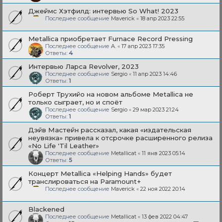
Джеймс Хэтфилд: интервью So What! 2023
Последнее сообщение
Maverick
«
18 апр 2023 22:55
Metallica приобретает Furnace Record Pressing
Последнее сообщение
A.
«
17 апр 2023 17:35
Ответы:
4
Интервью Ларса Revolver, 2023
Последнее сообщение
Sergio
«
11 апр 2023 14:46
Ответы:
1
Роберт Трухийо на новом альбоме Metallica не
только сыграет, но и споёт
Последнее сообщение
Sergio
«
29 мар 2023 21:24
Ответы:
1
Дэйв Мастейн рассказал, какая «издательская
неувязка» привела к отсрочке расширенного релиза
«No Life 'Til Leather»
Последнее сообщение
Metallicat
«
11 янв 2023 05:14
Ответы:
5
Концерт Metallica «Helping Hands» будет
транслироваться на Paramount+
Последнее сообщение
Maverick
«
22 ноя 2022 20:14
Blackened
Последнее сообщение
Metallicat
«
13 фев 2022 04:47