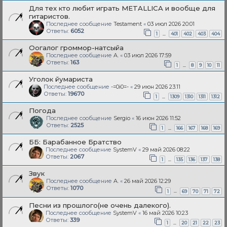
Для тех кто любит играть METALLICA и вообще для
гитаристов.
Последнее сообщение
Testament
«
03 июл 2026 20:01
Ответы:
6052
…
1
401
402
403
404
Оогалог громмор-натсыйа
Последнее сообщение
A.
«
03 июл 2026 17:59
Ответы:
163
…
1
8
9
10
11
Уголок йумариста
Последнее сообщение
-=0i0=-
«
29 июн 2026 23:11
Ответы:
19670
…
1
1309
1310
1311
1312
Погода
Последнее сообщение
Sergio
«
16 июн 2026 11:52
Ответы:
2525
…
1
166
167
168
169
ББ: Барабанное Братство
Последнее сообщение
SystemV
«
29 май 2026 08:22
Ответы:
2067
…
1
135
136
137
138
Звук
Последнее сообщение
A.
«
26 май 2026 12:29
Ответы:
1070
…
1
69
70
71
72
Песни из прошлого(не очень далекого).
Последнее сообщение
SystemV
«
16 май 2026 10:23
Ответы:
339
…
1
20
21
22
23