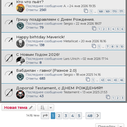
Кто что пьёт?
Последнее сообщение
A.
«
24 янв 2026 19:35
Ответы:
2561
…
1
168
169
170
171
Гришу поздравляем с Днем Рождения.
Последнее сообщение
Sergio
«
22 янв 2026 18:07
Ответы:
79
1
2
3
4
5
6
Happy birhtday Maverick!
Последнее сообщение
Metallicat
«
20 янв 2026 16:16
Ответы:
138
…
1
7
8
9
10
С Новым Годом 2026!
Последнее сообщение
Lars Ulrich
«
02 янв 2026 17:14
Ответы:
8
Бабдилан - гавно! (Разное 2.0)
Последнее сообщение
Sergio
«
18 ноя 2025 14:16
Ответы:
683
…
1
43
44
45
46
Дорогой Testament, с ДНЕМ РОЖДЕНИЯ!!!
Последнее сообщение
Testament
«
13 ноя 2025 21:53
Ответы:
43
1
2
3
Новая тема
Страница
1
из
48
1416 тем
1
2
3
4
5
48
…
След.
Перейти