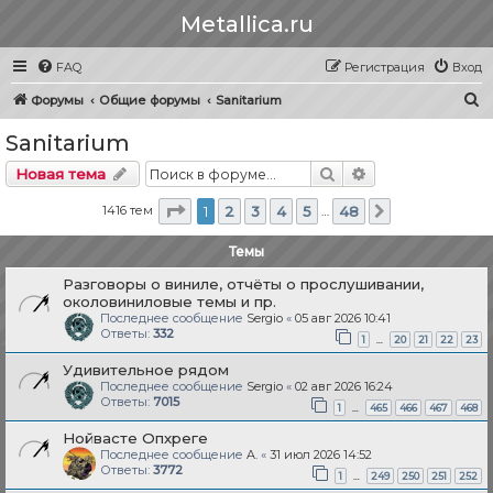
Metallica.ru
FAQ
Регистрация
Вход
П
Форумы
Общие форумы
Sanitarium
о
Sanitarium
и
Поиск
Расширенный п
Новая тема
с
к
Страница
1
из
48
1416 тем
1
2
3
4
5
48
…
След.
Темы
Разговоры о виниле, отчёты о прослушивании,
околовиниловые темы и пр.
Последнее сообщение
Sergio
«
05 авг 2026 10:41
Ответы:
332
…
1
20
21
22
23
Удивительное рядом
Последнее сообщение
Sergio
«
02 авг 2026 16:24
Ответы:
7015
…
1
465
466
467
468
Нойвасте Опхреге
Последнее сообщение
A.
«
31 июл 2026 14:52
Ответы:
3772
…
1
249
250
251
252