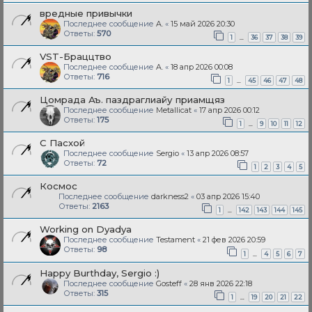
вредные привычки
Последнее сообщение
A.
«
15 май 2026 20:30
Ответы:
570
…
1
36
37
38
39
VST-Браццтво
Последнее сообщение
A.
«
18 апр 2026 00:08
Ответы:
716
…
1
45
46
47
48
Цомрада Аъ. паздраглиайу приамщяз
Последнее сообщение
Metallicat
«
17 апр 2026 00:12
Ответы:
175
…
1
9
10
11
12
С Пасхой
Последнее сообщение
Sergio
«
13 апр 2026 08:57
Ответы:
72
1
2
3
4
5
Космос
Последнее сообщение
darkness2
«
03 апр 2026 15:40
Ответы:
2163
…
1
142
143
144
145
Working on Dyadya
Последнее сообщение
Testament
«
21 фев 2026 20:59
Ответы:
98
…
1
4
5
6
7
Happy Burthday, Sergio :)
Последнее сообщение
Gosteff
«
28 янв 2026 22:18
Ответы:
315
…
1
19
20
21
22