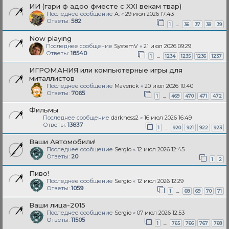
ИИ (гари ф адоо фместе с XXI векам твар)
Последнее сообщение
A.
«
29 июл 2026 17:43
Ответы:
582
…
1
36
37
38
39
Now playing
Последнее сообщение
SystemV
«
21 июл 2026 09:29
Ответы:
18540
…
1
1234
1235
1236
1237
ИГРОМАНИЯ или компьютерные игры для
миталлистов
Последнее сообщение
Maverick
«
20 июл 2026 10:40
Ответы:
7065
…
1
469
470
471
472
Фильмы
Последнее сообщение
darkness2
«
16 июл 2026 16:49
Ответы:
13837
…
1
920
921
922
923
Ваши Автомобили!
Последнее сообщение
Sergio
«
12 июл 2026 12:45
Ответы:
20
1
2
Пиво!
Последнее сообщение
Sergio
«
12 июл 2026 12:29
Ответы:
1059
…
1
68
69
70
71
Ваши лица-2015
Последнее сообщение
Sergio
«
07 июл 2026 12:53
Ответы:
11505
…
1
765
766
767
768