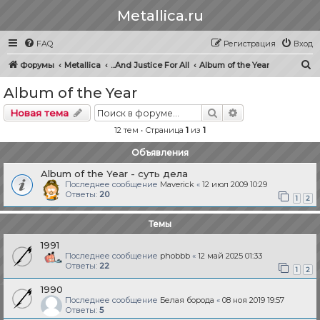
Metallica.ru
FAQ
Регистрация
Вход
П
Форумы
Metallica
...And Justice For All
Album of the Year
о
Album of the Year
и
Поиск
Расширенный п
Новая тема
с
12 тем • Страница
1
из
1
к
Объявления
Album of the Year - суть дела
Последнее сообщение
Maverick
«
12 июл 2009 10:29
Ответы:
20
1
2
Темы
1991
Последнее сообщение
phobbb
«
12 май 2025 01:33
Ответы:
22
1
2
1990
Последнее сообщение
Белая борода
«
08 ноя 2019 19:57
Ответы:
5