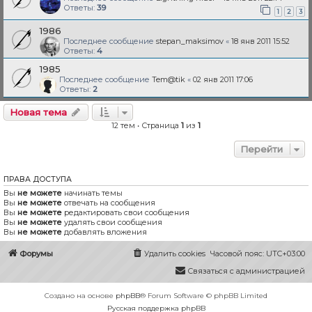
Ответы:
39
1
2
3
1986
Последнее сообщение
stepan_maksimov
«
18 янв 2011 15:52
Ответы:
4
1985
Последнее сообщение
Tem@tik
«
02 янв 2011 17:06
Ответы:
2
Новая тема
12 тем • Страница
1
из
1
Перейти
ПРАВА ДОСТУПА
Вы
не можете
начинать темы
Вы
не можете
отвечать на сообщения
Вы
не можете
редактировать свои сообщения
Вы
не можете
удалять свои сообщения
Вы
не можете
добавлять вложения
Форумы
Удалить cookies
Часовой пояс:
UTC+03:00
Связаться с администрацией
Создано на основе
phpBB
® Forum Software © phpBB Limited
Русская поддержка phpBB