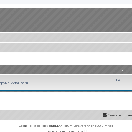
ТЕМЫ
Т
130
ума Metallica.ru
е
м
ы
Связаться с 
Создано на основе
phpBB
® Forum Software © phpBB Limited
Русская поддержка phpBB