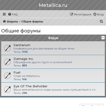
Metallica.ru
FAQ
Регистрация
Вход
П
Форумы
Общие форумы
о
Общие форумы
и
Форум
с
к
Sanitarium
Конференция для разговоров на общие темы
Темы:
1416
Damage Inc.
Обсуждение других групп и исполнителей
Темы:
859
Fuel
Спорт на Metallica.ru
Темы:
146
Eye Of The Beholder
Ваши впечатления от мира музыки, кино, путешествий и т.п.
Темы:
294