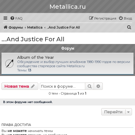
Metallica.ru
FAQ
Регистрация
Вход
П
Форумы
Metallica
...And Justice For All
о
...And Justice For All
и
Форум
с
к
Album of the Year
Обсуждение и выбор лучших альбомов 1980-1990 годов по версии
сообщества старперов сайта Metallica.ru
Темы:
13
Поиск
Расширенный п
Новая тема
0 тем • Страница
1
из
1
В этом форуме нет сообщений.
Перейти
ПРАВА ДОСТУПА
Вы
не можете
начинать темы