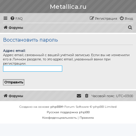
Metallica.ru
FAQ
Регистрация
Вход
П
Форумы
о
Восстановить пароль
и
с
Адрес email:
Адрес email, связанный с вашей учётной записью. Если вы не изменили
к
его в Личном разделе, то это адрес email, указанный вами при
регистрации.
Форумы
Часовой пояс:
UTC+03:00
Создано на основе
phpBB
® Forum Software © phpBB Limited
Русская поддержка phpBB
Конфиденциальность
|
Правила